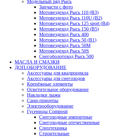
Модельный ряд Рысь
Запчасти с фото
Мотовездеход Рысь 110 (B3)
Мотовездеход Рысь 110U (B2)
Мотовездеход Рысь 125 sport (B4)
Мотовездеход Рысь 150 (B5)
Мотовездеход Рысь 400
Мотовездеход Рысь 50 (B1)
Мотовездеход Рысь 50M
Мотовездеход Рысь 50S
Снегоболотоход Рысь 500
МАСЛА И СМАЗКИ
ДОП.ОБОРУДОВАНИЕ
Аксессуары для квадроцикла
Аксессуары для снегоходов
Крепёжные элементы
Осветительное оборудование
Накладки лыжи
Сани-прицепы
Электрооборудование
Гусеницы Composit
Снегоходные импортные
Снегоходные отечественные
Спецтехника
Строительные