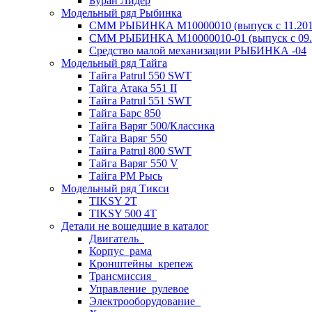
Буран Лидер
Модельный ряд Рыбинка
СММ РЫБИНКА M10000010 (выпуск с 11.2011
СММ РЫБИНКА M10000010-01 (выпуск с 09.2
Средство малой механизации РЫБИНКА -04
Модельный ряд Тайга
Тайга Patrul 550 SWT
Тайга Атака 551 II
Тайга Patrul 551 SWT
Тайга Барс 850
Тайга Варяг 500/Классика
Тайга Варяг 550
Тайга Patrul 800 SWT
Тайга Варяг 550 V
Тайга РМ Рысь
Модельный ряд Тикси
TIKSY 2T
TIKSY 500 4T
Детали не вошедшие в каталог
Двигатель_
Корпус_рама
Кронштейны_крепеж
Трансмиссия_
Управление_рулевое
Электрооборудование_