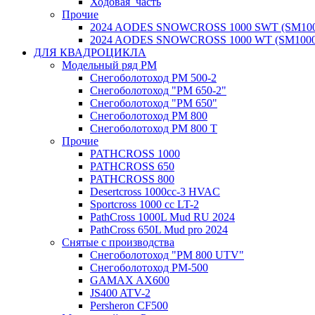
Ходовая_часть
Прочие
2024 AODES SNOWCROSS 1000 SWT (SM100
2024 AODES SNOWCROSS 1000 WT (SM1000
ДЛЯ КВАДРОЦИКЛА
Модельный ряд РМ
Снегоболотоход РМ 500-2
Снегоболотоход "РМ 650-2"
Снегоболотоход "РМ 650"
Снегоболотоход РМ 800
Снегоболотоход РМ 800 Т
Прочие
PATHCROSS 1000
PATHCROSS 650
PATHCROSS 800
Desertcross 1000cc-3 HVAC
Sportcross 1000 cc LT-2
PathCross 1000L Mud RU 2024
PathCross 650L Mud pro 2024
Снятые с производства
Снегоболотоход "РМ 800 UTV"
Снегоболотоход РМ-500
GAMAX AX600
JS400 ATV-2
Persheron CF500