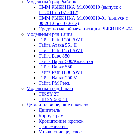
Модельный ряд Рыбинка
СММ РЫБИНКА M10000010 (выпуск с
11.2011 по 07.2012)
СММ РЫБИНКА M10000010-01 (выпуск с
09.2012 по 10.2013)
Средство малой механизации РЫБИНКА -04
Модельный ряд Тайга
Тайга Patrul 550 SWT
Тайга Атака 551 II
Тайга Patrul 551 SWT
Тайга Барс 850
Тайга Варяг 500/Классика
Тайга Варяг 550
Тайга Patrul 800 SWT
Тайга Варяг 550 V
Тайга РМ Рысь
Модельный ряд Тикси
TIKSY 2T
TIKSY 500 4T
Детали не вошедшие в каталог
Двигатель_
Корпус_рама
Кронштейны_крепеж
Трансмиссия_
Управление_рулевое