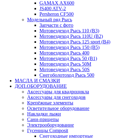
GAMAX AX600
JS400 ATV-2
Persheron CF500
Модельный ряд Рысь
Запчасти с фото
Мотовездеход Рысь 110 (B3)
Мотовездеход Рысь 110U (B2)
Мотовездеход Рысь 125 sport (B4)
Мотовездеход Рысь 150 (B5)
Мотовездеход Рысь 400
Мотовездеход Рысь 50 (B1)
Мотовездеход Рысь 50M
Мотовездеход Рысь 50S
Снегоболотоход Рысь 500
МАСЛА И СМАЗКИ
ДОП.ОБОРУДОВАНИЕ
Аксессуары для квадроцикла
Аксессуары для снегоходов
Крепёжные элементы
Осветительное оборудование
Накладки лыжи
Сани-прицепы
Электрооборудование
Гусеницы Composit
Снегоходные импортные