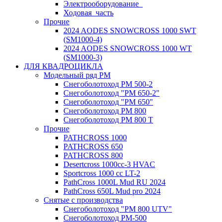
Электрооборудование_
Ходовая_часть
Прочие
2024 AODES SNOWCROSS 1000 SWT
(SM1000-4)
2024 AODES SNOWCROSS 1000 WT
(SM1000-3)
ДЛЯ КВАДРОЦИКЛА
Модельный ряд РМ
Снегоболотоход РМ 500-2
Снегоболотоход "РМ 650-2"
Снегоболотоход "РМ 650"
Снегоболотоход РМ 800
Снегоболотоход РМ 800 Т
Прочие
PATHCROSS 1000
PATHCROSS 650
PATHCROSS 800
Desertcross 1000cc-3 HVAC
Sportcross 1000 cc LT-2
PathCross 1000L Mud RU 2024
PathCross 650L Mud pro 2024
Снятые с производства
Снегоболотоход "РМ 800 UTV"
Снегоболотоход РМ-500