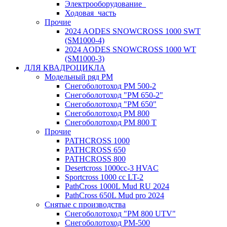
Электрооборудование_
Ходовая_часть
Прочие
2024 AODES SNOWCROSS 1000 SWT
(SM1000-4)
2024 AODES SNOWCROSS 1000 WT
(SM1000-3)
ДЛЯ КВАДРОЦИКЛА
Модельный ряд РМ
Снегоболотоход РМ 500-2
Снегоболотоход "РМ 650-2"
Снегоболотоход "РМ 650"
Снегоболотоход РМ 800
Снегоболотоход РМ 800 Т
Прочие
PATHCROSS 1000
PATHCROSS 650
PATHCROSS 800
Desertcross 1000cc-3 HVAC
Sportcross 1000 cc LT-2
PathCross 1000L Mud RU 2024
PathCross 650L Mud pro 2024
Снятые с производства
Снегоболотоход "РМ 800 UTV"
Снегоболотоход РМ-500