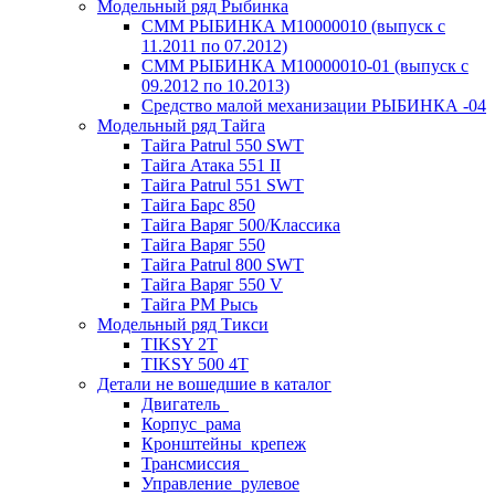
Модельный ряд Рыбинка
СММ РЫБИНКА M10000010 (выпуск с
11.2011 по 07.2012)
СММ РЫБИНКА M10000010-01 (выпуск с
09.2012 по 10.2013)
Средство малой механизации РЫБИНКА -04
Модельный ряд Тайга
Тайга Patrul 550 SWT
Тайга Атака 551 II
Тайга Patrul 551 SWT
Тайга Барс 850
Тайга Варяг 500/Классика
Тайга Варяг 550
Тайга Patrul 800 SWT
Тайга Варяг 550 V
Тайга РМ Рысь
Модельный ряд Тикси
TIKSY 2T
TIKSY 500 4T
Детали не вошедшие в каталог
Двигатель_
Корпус_рама
Кронштейны_крепеж
Трансмиссия_
Управление_рулевое