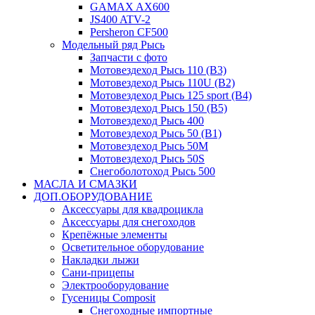
GAMAX AX600
JS400 ATV-2
Persheron CF500
Модельный ряд Рысь
Запчасти с фото
Мотовездеход Рысь 110 (B3)
Мотовездеход Рысь 110U (B2)
Мотовездеход Рысь 125 sport (B4)
Мотовездеход Рысь 150 (B5)
Мотовездеход Рысь 400
Мотовездеход Рысь 50 (B1)
Мотовездеход Рысь 50M
Мотовездеход Рысь 50S
Снегоболотоход Рысь 500
МАСЛА И СМАЗКИ
ДОП.ОБОРУДОВАНИЕ
Аксессуары для квадроцикла
Аксессуары для снегоходов
Крепёжные элементы
Осветительное оборудование
Накладки лыжи
Сани-прицепы
Электрооборудование
Гусеницы Composit
Снегоходные импортные