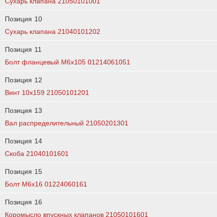
Сухарь клапана 21050101001
Позиция
10
Сухарь клапана 21040101202
Позиция
11
Болт фланцевый М6х105 01214061051
Позиция
12
Винт 10х159 21050101201
Позиция
13
Вал распределительный 21050201301
Позиция
14
Скоба 21040101601
Позиция
15
Болт М6х16 01224060161
Позиция
16
Коромысло впускных клапанов 21050101601