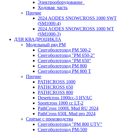
Электрооборудование_
Ходовая_часть
Прочие
2024 AODES SNOWCROSS 1000 SWT
(SM1000-4)
2024 AODES SNOWCROSS 1000 WT
(SM1000-3)
ДЛЯ КВАДРОЦИКЛА
Модельный ряд РМ
Снегоболотоход РМ 500-2
Снегоболотоход "РМ 650-2"
Снегоболотоход "РМ 650"
Снегоболотоход РМ 800
Снегоболотоход РМ 800 Т
Прочие
PATHCROSS 1000
PATHCROSS 650
PATHCROSS 800
Desertcross 1000cc-3 HVAC
Sportcross 1000 cc LT-2
PathCross 1000L Mud RU 2024
PathCross 650L Mud pro 2024
Снятые с производства
Снегоболотоход "РМ 800 UTV"
Снегоболотоход РМ-500