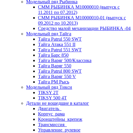
Модельный ряд Рыбинка
СММ РЫБИНКА M10000010 (выпуск с
11.2011 по 07.2012)
СММ РЫБИНКА M10000010-01 (выпуск с
09.2012 по 10.2013)
Средство малой механизации РЫБИНКА -04
Модельный ряд Тайга
Тайга Patrul 550 SWT
Тайга Атака 551 II
Тайга Patrul 551 SWT
Тайга Барс 850
Тайга Варяг 500/Классика
Тайга Варяг 550
Тайга Patrul 800 SWT
Тайга Варяг 550 V
Тайга РМ Рысь
Модельный ряд Тикси
TIKSY 2T
TIKSY 500 4T
Детали не вошедшие в каталог
Двигатель_
Корпус_рама
Кронштейны_крепеж
Трансмиссия_
Управление_рулевое