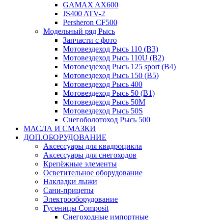
GAMAX AX600
JS400 ATV-2
Persheron CF500
Модельный ряд Рысь
Запчасти с фото
Мотовездеход Рысь 110 (B3)
Мотовездеход Рысь 110U (B2)
Мотовездеход Рысь 125 sport (B4)
Мотовездеход Рысь 150 (B5)
Мотовездеход Рысь 400
Мотовездеход Рысь 50 (B1)
Мотовездеход Рысь 50M
Мотовездеход Рысь 50S
Снегоболотоход Рысь 500
МАСЛА И СМАЗКИ
ДОП.ОБОРУДОВАНИЕ
Аксессуары для квадроцикла
Аксессуары для снегоходов
Крепёжные элементы
Осветительное оборудование
Накладки лыжи
Сани-прицепы
Электрооборудование
Гусеницы Composit
Снегоходные импортные