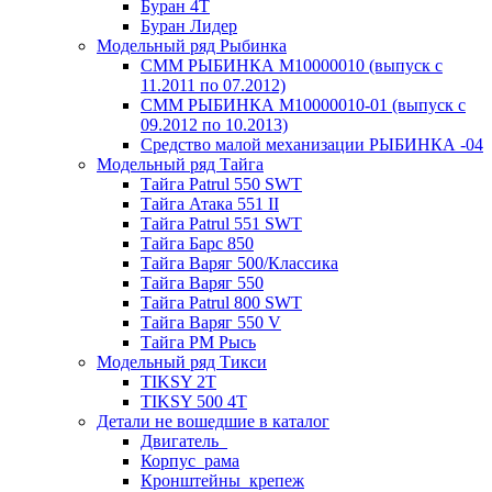
Буран 4Т
Буран Лидер
Модельный ряд Рыбинка
СММ РЫБИНКА M10000010 (выпуск с
11.2011 по 07.2012)
СММ РЫБИНКА M10000010-01 (выпуск с
09.2012 по 10.2013)
Средство малой механизации РЫБИНКА -04
Модельный ряд Тайга
Тайга Patrul 550 SWT
Тайга Атака 551 II
Тайга Patrul 551 SWT
Тайга Барс 850
Тайга Варяг 500/Классика
Тайга Варяг 550
Тайга Patrul 800 SWT
Тайга Варяг 550 V
Тайга РМ Рысь
Модельный ряд Тикси
TIKSY 2T
TIKSY 500 4T
Детали не вошедшие в каталог
Двигатель_
Корпус_рама
Кронштейны_крепеж