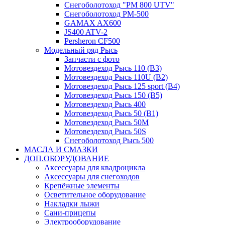
Снегоболотоход "РМ 800 UTV"
Снегоболотоход РМ-500
GAMAX AX600
JS400 ATV-2
Persheron CF500
Модельный ряд Рысь
Запчасти с фото
Мотовездеход Рысь 110 (B3)
Мотовездеход Рысь 110U (B2)
Мотовездеход Рысь 125 sport (B4)
Мотовездеход Рысь 150 (B5)
Мотовездеход Рысь 400
Мотовездеход Рысь 50 (B1)
Мотовездеход Рысь 50M
Мотовездеход Рысь 50S
Снегоболотоход Рысь 500
МАСЛА И СМАЗКИ
ДОП.ОБОРУДОВАНИЕ
Аксессуары для квадроцикла
Аксессуары для снегоходов
Крепёжные элементы
Осветительное оборудование
Накладки лыжи
Сани-прицепы
Электрооборудование