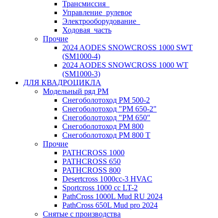
Трансмиссия_
Управление_рулевое
Электрооборудование_
Ходовая_часть
Прочие
2024 AODES SNOWCROSS 1000 SWT
(SM1000-4)
2024 AODES SNOWCROSS 1000 WT
(SM1000-3)
ДЛЯ КВАДРОЦИКЛА
Модельный ряд РМ
Снегоболотоход РМ 500-2
Снегоболотоход "РМ 650-2"
Снегоболотоход "РМ 650"
Снегоболотоход РМ 800
Снегоболотоход РМ 800 Т
Прочие
PATHCROSS 1000
PATHCROSS 650
PATHCROSS 800
Desertcross 1000cc-3 HVAC
Sportcross 1000 cc LT-2
PathCross 1000L Mud RU 2024
PathCross 650L Mud pro 2024
Снятые с производства