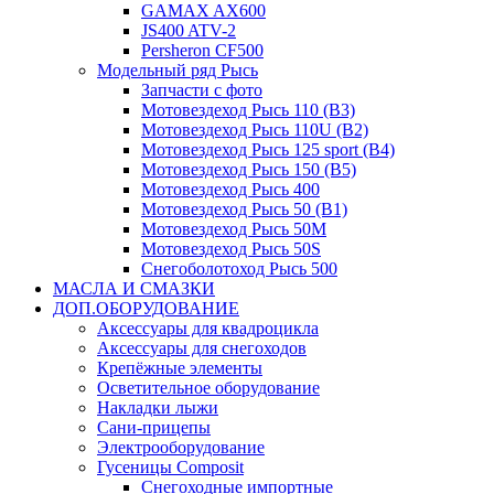
GAMAX AX600
JS400 ATV-2
Persheron CF500
Модельный ряд Рысь
Запчасти с фото
Мотовездеход Рысь 110 (B3)
Мотовездеход Рысь 110U (B2)
Мотовездеход Рысь 125 sport (B4)
Мотовездеход Рысь 150 (B5)
Мотовездеход Рысь 400
Мотовездеход Рысь 50 (B1)
Мотовездеход Рысь 50M
Мотовездеход Рысь 50S
Снегоболотоход Рысь 500
МАСЛА И СМАЗКИ
ДОП.ОБОРУДОВАНИЕ
Аксессуары для квадроцикла
Аксессуары для снегоходов
Крепёжные элементы
Осветительное оборудование
Накладки лыжи
Сани-прицепы
Электрооборудование
Гусеницы Composit
Снегоходные импортные