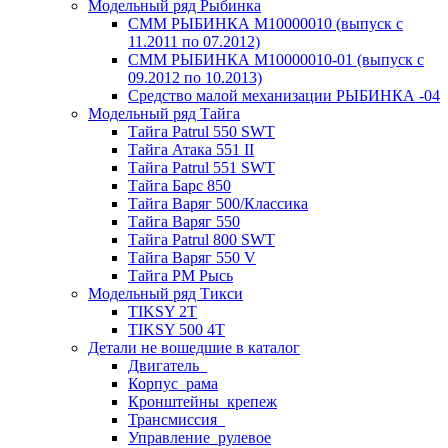
Модельный ряд Рыбинка
СММ РЫБИНКА M10000010 (выпуск с
11.2011 по 07.2012)
СММ РЫБИНКА M10000010-01 (выпуск с
09.2012 по 10.2013)
Средство малой механизации РЫБИНКА -04
Модельный ряд Тайга
Тайга Patrul 550 SWT
Тайга Атака 551 II
Тайга Patrul 551 SWT
Тайга Барс 850
Тайга Варяг 500/Классика
Тайга Варяг 550
Тайга Patrul 800 SWT
Тайга Варяг 550 V
Тайга РМ Рысь
Модельный ряд Тикси
TIKSY 2T
TIKSY 500 4T
Детали не вошедшие в каталог
Двигатель_
Корпус_рама
Кронштейны_крепеж
Трансмиссия_
Управление_рулевое