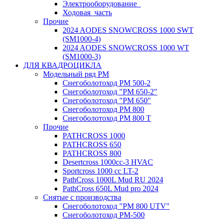
Электрооборудование_
Ходовая_часть
Прочие
2024 AODES SNOWCROSS 1000 SWT
(SM1000-4)
2024 AODES SNOWCROSS 1000 WT
(SM1000-3)
ДЛЯ КВАДРОЦИКЛА
Модельный ряд РМ
Снегоболотоход РМ 500-2
Снегоболотоход "РМ 650-2"
Снегоболотоход "РМ 650"
Снегоболотоход РМ 800
Снегоболотоход РМ 800 Т
Прочие
PATHCROSS 1000
PATHCROSS 650
PATHCROSS 800
Desertcross 1000cc-3 HVAC
Sportcross 1000 cc LT-2
PathCross 1000L Mud RU 2024
PathCross 650L Mud pro 2024
Снятые с производства
Снегоболотоход "РМ 800 UTV"
Снегоболотоход РМ-500