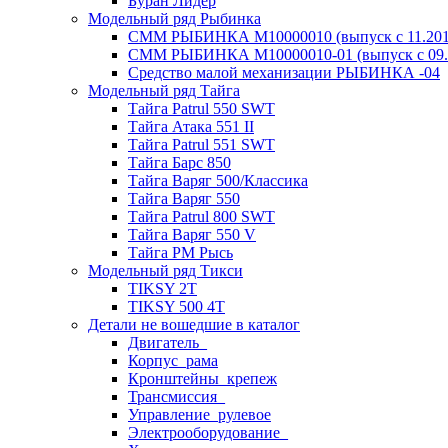
Буран Лидер
Модельный ряд Рыбинка
СММ РЫБИНКА M10000010 (выпуск с 11.2011
СММ РЫБИНКА M10000010-01 (выпуск с 09.2
Средство малой механизации РЫБИНКА -04
Модельный ряд Тайга
Тайга Patrul 550 SWT
Тайга Атака 551 II
Тайга Patrul 551 SWT
Тайга Барс 850
Тайга Варяг 500/Классика
Тайга Варяг 550
Тайга Patrul 800 SWT
Тайга Варяг 550 V
Тайга РМ Рысь
Модельный ряд Тикси
TIKSY 2T
TIKSY 500 4T
Детали не вошедшие в каталог
Двигатель_
Корпус_рама
Кронштейны_крепеж
Трансмиссия_
Управление_рулевое
Электрооборудование_