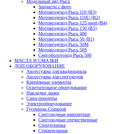
Модельный ряд Рысь
Запчасти с фото
Мотовездеход Рысь 110 (B3)
Мотовездеход Рысь 110U (B2)
Мотовездеход Рысь 125 sport (B4)
Мотовездеход Рысь 150 (B5)
Мотовездеход Рысь 400
Мотовездеход Рысь 50 (B1)
Мотовездеход Рысь 50M
Мотовездеход Рысь 50S
Снегоболотоход Рысь 500
МАСЛА И СМАЗКИ
ДОП.ОБОРУДОВАНИЕ
Аксессуары для квадроцикла
Аксессуары для снегоходов
Крепёжные элементы
Осветительное оборудование
Накладки лыжи
Сани-прицепы
Электрооборудование
Гусеницы Composit
Снегоходные импортные
Снегоходные отечественные
Спецтехника
Строительные