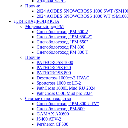
Ходовая_часть
Прочие
2024 AODES SNOWCROSS 1000 SWT (SM100
2024 AODES SNOWCROSS 1000 WT (SM1000
ДЛЯ КВАДРОЦИКЛА
Модельный ряд РМ
Снегоболотоход РМ 500-2
Снегоболотоход "РМ 650-2"
Снегоболотоход "РМ 650"
Снегоболотоход РМ 800
Снегоболотоход РМ 800 Т
Прочие
PATHCROSS 1000
PATHCROSS 650
PATHCROSS 800
Desertcross 1000cc-3 HVAC
Sportcross 1000 cc LT-2
PathCross 1000L Mud RU 2024
PathCross 650L Mud pro 2024
Снятые с производства
Снегоболотоход "РМ 800 UTV"
Снегоболотоход РМ-500
GAMAX AX600
JS400 ATV-2
Persheron CF500