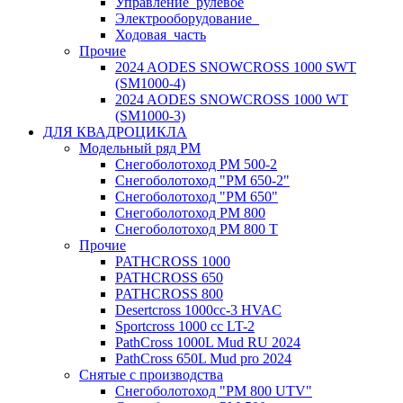
Управление_рулевое
Электрооборудование_
Ходовая_часть
Прочие
2024 AODES SNOWCROSS 1000 SWT
(SM1000-4)
2024 AODES SNOWCROSS 1000 WT
(SM1000-3)
ДЛЯ КВАДРОЦИКЛА
Модельный ряд РМ
Снегоболотоход РМ 500-2
Снегоболотоход "РМ 650-2"
Снегоболотоход "РМ 650"
Снегоболотоход РМ 800
Снегоболотоход РМ 800 Т
Прочие
PATHCROSS 1000
PATHCROSS 650
PATHCROSS 800
Desertcross 1000cc-3 HVAC
Sportcross 1000 cc LT-2
PathCross 1000L Mud RU 2024
PathCross 650L Mud pro 2024
Снятые с производства
Снегоболотоход "РМ 800 UTV"