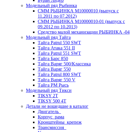
Буран Лидер
Модельный ряд Рыбинка
СММ РЫБИНКА M10000010 (выпуск с
11.2011 по 07.2012)
СММ РЫБИНКА M10000010-01 (выпуск с
09.2012 по 10.2013)
Средство малой механизации РЫБИНКА -04
Модельный ряд Тайга
Тайга Patrul 550 SWT
Тайга Атака 551 II
Тайга Patrul 551 SWT
Тайга Барс 850
Тайга Варяг 500/Классика
Тайга Варяг 550
Тайга Patrul 800 SWT
Тайга Варяг 550 V
Тайга РМ Рысь
Модельный ряд Тикси
TIKSY 2T
TIKSY 500 4T
Детали не вошедшие в каталог
Двигатель_
Корпус_рама
Кронштейны_крепеж
Трансмиссия_