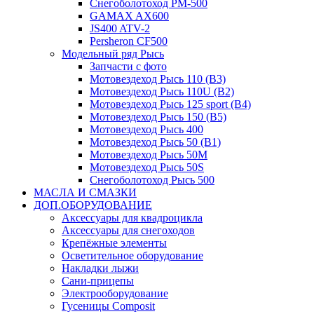
Снегоболотоход РМ-500
GAMAX AX600
JS400 ATV-2
Persheron CF500
Модельный ряд Рысь
Запчасти с фото
Мотовездеход Рысь 110 (B3)
Мотовездеход Рысь 110U (B2)
Мотовездеход Рысь 125 sport (B4)
Мотовездеход Рысь 150 (B5)
Мотовездеход Рысь 400
Мотовездеход Рысь 50 (B1)
Мотовездеход Рысь 50M
Мотовездеход Рысь 50S
Снегоболотоход Рысь 500
МАСЛА И СМАЗКИ
ДОП.ОБОРУДОВАНИЕ
Аксессуары для квадроцикла
Аксессуары для снегоходов
Крепёжные элементы
Осветительное оборудование
Накладки лыжи
Сани-прицепы
Электрооборудование
Гусеницы Composit