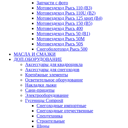
Запчасти с фото
Мотовездеход Рысь 110 (B3)
Мотовездеход Рысь 110U (B2)
Мотовездеход Рысь 125 sport (B4)
Мотовездеход Рысь 150 (B5)
Мотовездеход Рысь 400
Мотовездеход Рысь 50 (B1)
Мотовездеход Рысь 50M
Мотовездеход Рысь 50S
Снегоболотоход Рысь 500
МАСЛА И СМАЗКИ
ДОП.ОБОРУДОВАНИЕ
Аксессуары для квадроцикла
Аксессуары для снегоходов
Крепёжные элементы
Осветительное оборудование
Накладки лыжи
Сани-прицепы
Электрооборудование
Гусеницы Composit
Снегоходные импортные
Снегоходные отечественные
Спецтехника
Строительные
Шины