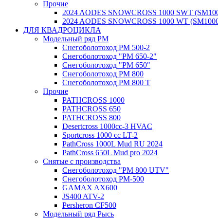
Прочие
2024 AODES SNOWCROSS 1000 SWT (SM100
2024 AODES SNOWCROSS 1000 WT (SM1000
ДЛЯ КВАДРОЦИКЛА
Модельный ряд РМ
Снегоболотоход РМ 500-2
Снегоболотоход "РМ 650-2"
Снегоболотоход "РМ 650"
Снегоболотоход РМ 800
Снегоболотоход РМ 800 Т
Прочие
PATHCROSS 1000
PATHCROSS 650
PATHCROSS 800
Desertcross 1000cc-3 HVAC
Sportcross 1000 cc LT-2
PathCross 1000L Mud RU 2024
PathCross 650L Mud pro 2024
Снятые с производства
Снегоболотоход "РМ 800 UTV"
Снегоболотоход РМ-500
GAMAX AX600
JS400 ATV-2
Persheron CF500
Модельный ряд Рысь