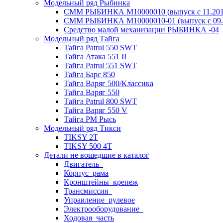
Модельный ряд Рыбинка
СММ РЫБИНКА M10000010 (выпуск с 11.2011
СММ РЫБИНКА M10000010-01 (выпуск с 09.2
Средство малой механизации РЫБИНКА -04
Модельный ряд Тайга
Тайга Patrul 550 SWT
Тайга Атака 551 II
Тайга Patrul 551 SWT
Тайга Барс 850
Тайга Варяг 500/Классика
Тайга Варяг 550
Тайга Patrul 800 SWT
Тайга Варяг 550 V
Тайга РМ Рысь
Модельный ряд Тикси
TIKSY 2T
TIKSY 500 4T
Детали не вошедшие в каталог
Двигатель_
Корпус_рама
Кронштейны_крепеж
Трансмиссия_
Управление_рулевое
Электрооборудование_
Ходовая_часть