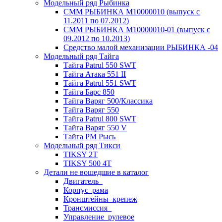
Модельный ряд Рыбинка
СММ РЫБИНКА M10000010 (выпуск с
11.2011 по 07.2012)
СММ РЫБИНКА M10000010-01 (выпуск с
09.2012 по 10.2013)
Средство малой механизации РЫБИНКА -04
Модельный ряд Тайга
Тайга Patrul 550 SWT
Тайга Атака 551 II
Тайга Patrul 551 SWT
Тайга Барс 850
Тайга Варяг 500/Классика
Тайга Варяг 550
Тайга Patrul 800 SWT
Тайга Варяг 550 V
Тайга РМ Рысь
Модельный ряд Тикси
TIKSY 2T
TIKSY 500 4T
Детали не вошедшие в каталог
Двигатель_
Корпус_рама
Кронштейны_крепеж
Трансмиссия_
Управление_рулевое