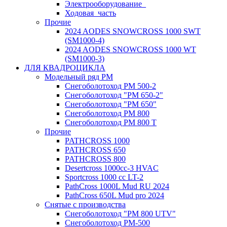
Электрооборудование_
Ходовая_часть
Прочие
2024 AODES SNOWCROSS 1000 SWT
(SM1000-4)
2024 AODES SNOWCROSS 1000 WT
(SM1000-3)
ДЛЯ КВАДРОЦИКЛА
Модельный ряд РМ
Снегоболотоход РМ 500-2
Снегоболотоход "РМ 650-2"
Снегоболотоход "РМ 650"
Снегоболотоход РМ 800
Снегоболотоход РМ 800 Т
Прочие
PATHCROSS 1000
PATHCROSS 650
PATHCROSS 800
Desertcross 1000cc-3 HVAC
Sportcross 1000 cc LT-2
PathCross 1000L Mud RU 2024
PathCross 650L Mud pro 2024
Снятые с производства
Снегоболотоход "РМ 800 UTV"
Снегоболотоход РМ-500