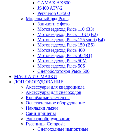
GAMAX AX600
JS400 ATV-2
Persheron CF500
Модельный ряд Рысь
Запчасти с фото
Мотовездеход Рысь 110 (B3)
Мотовездеход Рысь 110U (B2)
Мотовездеход Рысь 125 sport (B4)
Мотовездеход Рысь 150 (B5)
Мотовездеход Рысь 400
Мотовездеход Рысь 50 (B1)
Мотовездеход Рысь 50M
Мотовездеход Рысь 50S
Снегоболотоход Рысь 500
МАСЛА И СМАЗКИ
ДОП.ОБОРУДОВАНИЕ
Аксессуары для квадроцикла
Аксессуары для снегоходов
Крепёжные элементы
Осветительное оборудование
Накладки лыжи
Сани-прицепы
Электрооборудование
Гусеницы Composit
Снегоходные импортные