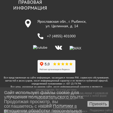
ПРАВОВАЯ
ИНФОРМАЦИЯ
Ярославская обл., г. Рыбинск,
ул. Целинная, д. 14
+7 (4855) 401000
Вся представленная на сайте информация, касающаяся техники RM, сервисного обслуживания,
запчастей и аксессуаров, носит информационный характер и не является публичной офертой,
определяемой положениями ст. 437 (2) ГК РФ.
Все цены, указанные на данном сайте, носят информационный характер и являются
рекомендуемыми, без учета доставки.
Сайт использует файлы cookie для
Вы принимаете условия
политики в отношении обработки персональных данных
и
согласие на
обработку персональных данных
каждый раз, когда оставляете свои данные в любой форме
улучшения пользовательского опыта.
обратной связи на сайте
rmdetal.ru
.
Продолжая просмотр, вы
Принять
© 2026 ООО «РМ деталь»
соглашаетесь с нашей
Политики в
отношении обработки персональных
Поддержка сайта