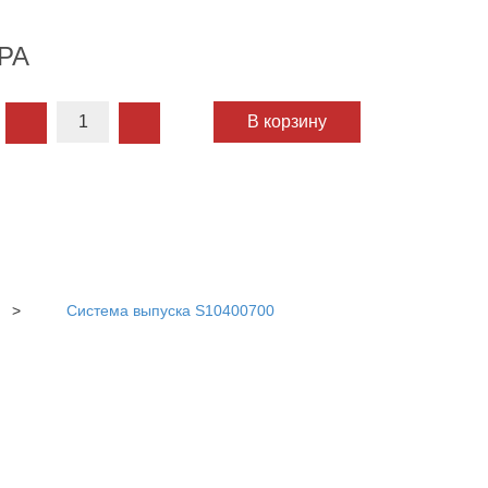
РА
В корзину
>
Система выпуска S10400700