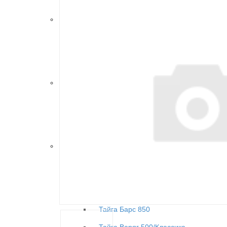
RM Vector 551/i
Модельный ряд Буран
Буран 2Т
Буран 4Т
Буран Лидер
Модельный ряд Рыбинка
СММ РЫБИНКА M10000010 (выпуск с 1
СММ РЫБИНКА M10000010-01 (выпуск 
Средство малой механизации РЫБИН
Модельный ряд Тайга
Тайга Patrul 550 SWT
Тайга Атака 551 II
Тайга Patrul 551 SWT
Тайга Барс 850