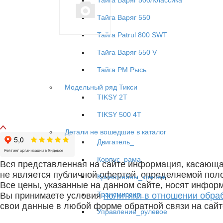
Тайга Варяг 500/Классика
Тайга Варяг 550
Тайга Patrul 800 SWT
Тайга Варяг 550 V
Тайга РМ Рысь
Модельный ряд Тикси
TIKSY 2T
TIKSY 500 4T
Детали не вошедшие в каталог
Двигатель_
Корпус_рама
Вся представленная на сайте информация, касающая
не является публичной офертой, определяемой полож
Кронштейны_крепеж
Все цены, указанные на данном сайте, носят инфор
Трансмиссия_
Вы принимаете условия
политики в отношении обра
свои данные в любой форме обратной связи на сай
Управление_рулевое