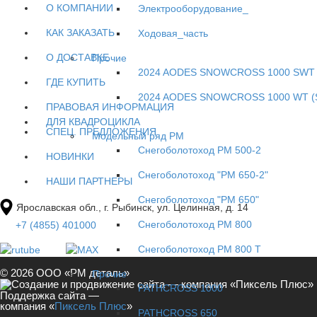
О КОМПАНИИ
Электрооборудование_
КАК ЗАКАЗАТЬ
Ходовая_часть
О ДОСТАВКЕ
Прочие
2024 AODES SNOWCROSS 1000 SWT 
ГДЕ КУПИТЬ
2024 AODES SNOWCROSS 1000 WT (
ПРАВОВАЯ ИНФОРМАЦИЯ
ДЛЯ КВАДРОЦИКЛА
СПЕЦ. ПРЕДЛОЖЕНИЯ
Модельный ряд РМ
Снегоболотоход РМ 500-2
НОВИНКИ
Снегоболотоход "РМ 650-2"
НАШИ ПАРТНЕРЫ
Снегоболотоход "РМ 650"
Ярославская обл., г. Рыбинск, ул. Целинная, д. 14
Снегоболотоход РМ 800
+7 (4855) 401000
Снегоболотоход РМ 800 Т
© 2026 ООО «РМ деталь»
Прочие
PATHCROSS 1000
Поддержка сайта —
компания «
Пиксель Плюс
»
PATHCROSS 650