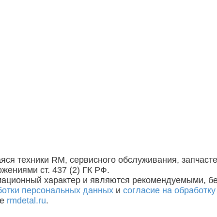
ся техники RM, сервисного обслуживания, запчасте
ениями ст. 437 (2) ГК РФ.
мационный характер и являются рекомендуемыми, без
ботки персональных данных
и
согласие на обработк
те
rmdetal.ru
.