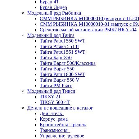
Буран 4Т
Буран Лидер
Модельный ряд Рыбинка
СММ РЫБИНКА M10000010 (выпуск с 11.2011
СММ РЫБИНКА M10000010-01 (выпуск с 09.2
Средство малой механизации РЫБИНКА -04
Модельный ряд Тайга
Тайга Patrul 550 SWT
Тайга Атака 551 II
Тайга Patrul 551 SWT
Тайга Барс 850
Тайга Варяг 500/Классика
Тайга Варяг 550
Тайга Patrul 800 SWT
Тайга Варяг 550 V
Тайга РМ Рысь
Модельный ряд Тикси
TIKSY 2T
TIKSY 500 4T
Детали не вошедшие в каталог
Двигатель_
Корпус_рама
Кронштейны_крепеж
Трансмиссия_
Управление_рулевое