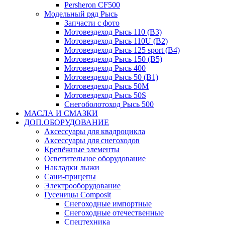
Persheron CF500
Модельный ряд Рысь
Запчасти с фото
Мотовездеход Рысь 110 (B3)
Мотовездеход Рысь 110U (B2)
Мотовездеход Рысь 125 sport (B4)
Мотовездеход Рысь 150 (B5)
Мотовездеход Рысь 400
Мотовездеход Рысь 50 (B1)
Мотовездеход Рысь 50M
Мотовездеход Рысь 50S
Снегоболотоход Рысь 500
МАСЛА И СМАЗКИ
ДОП.ОБОРУДОВАНИЕ
Аксессуары для квадроцикла
Аксессуары для снегоходов
Крепёжные элементы
Осветительное оборудование
Накладки лыжи
Сани-прицепы
Электрооборудование
Гусеницы Composit
Снегоходные импортные
Снегоходные отечественные
Спецтехника