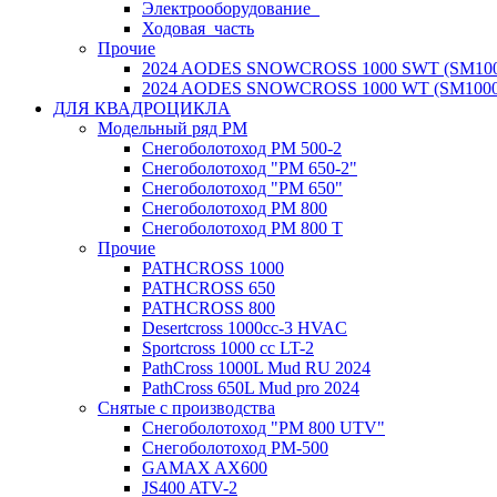
Электрооборудование_
Ходовая_часть
Прочие
2024 AODES SNOWCROSS 1000 SWT (SM100
2024 AODES SNOWCROSS 1000 WT (SM1000
ДЛЯ КВАДРОЦИКЛА
Модельный ряд РМ
Снегоболотоход РМ 500-2
Снегоболотоход "РМ 650-2"
Снегоболотоход "РМ 650"
Снегоболотоход РМ 800
Снегоболотоход РМ 800 Т
Прочие
PATHCROSS 1000
PATHCROSS 650
PATHCROSS 800
Desertcross 1000cc-3 HVAC
Sportcross 1000 cc LT-2
PathCross 1000L Mud RU 2024
PathCross 650L Mud pro 2024
Снятые с производства
Снегоболотоход "РМ 800 UTV"
Снегоболотоход РМ-500
GAMAX AX600
JS400 ATV-2