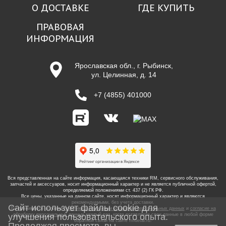
О ДОСТАВКЕ
ГДЕ КУПИТЬ
ПРАВОВАЯ
ИНФОРМАЦИЯ
Ярославская обл., г. Рыбинск,
ул. Целинная, д. 14
+7 (4855) 401000
Вся представленная на сайте информация, касающаяся техники RM, сервисного обслуживания,
запчастей и аксессуаров, носит информационный характер и не является публичной офертой,
определяемой положениями ст. 437 (2) ГК РФ.
Все цены, указанные на данном сайте, носят информационный характер и являются
рекомендуемыми, без учета доставки.
Сайт использует файлы cookie для
Вы принимаете условия
политики в отношении обработки персональных данных
и
согласие на
обработку персональных данных
каждый раз, когда оставляете свои данные в любой форме
улучшения пользовательского опыта.
обратной связи на сайте
rmdetal.ru
.