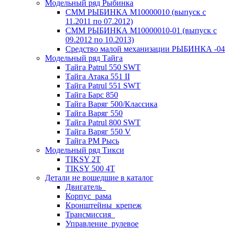
Модельный ряд Рыбинка
СММ РЫБИНКА M10000010 (выпуск с
11.2011 по 07.2012)
СММ РЫБИНКА M10000010-01 (выпуск с
09.2012 по 10.2013)
Средство малой механизации РЫБИНКА -04
Модельный ряд Тайга
Тайга Patrul 550 SWT
Тайга Атака 551 II
Тайга Patrul 551 SWT
Тайга Барс 850
Тайга Варяг 500/Классика
Тайга Варяг 550
Тайга Patrul 800 SWT
Тайга Варяг 550 V
Тайга РМ Рысь
Модельный ряд Тикси
TIKSY 2T
TIKSY 500 4T
Детали не вошедшие в каталог
Двигатель_
Корпус_рама
Кронштейны_крепеж
Трансмиссия_
Управление_рулевое