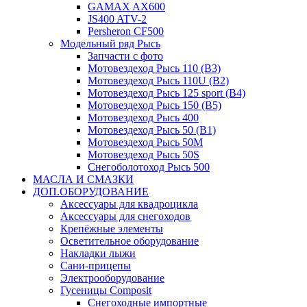
GAMAX AX600
JS400 ATV-2
Persheron CF500
Модельный ряд Рысь
Запчасти с фото
Мотовездеход Рысь 110 (B3)
Мотовездеход Рысь 110U (B2)
Мотовездеход Рысь 125 sport (B4)
Мотовездеход Рысь 150 (B5)
Мотовездеход Рысь 400
Мотовездеход Рысь 50 (B1)
Мотовездеход Рысь 50M
Мотовездеход Рысь 50S
Снегоболотоход Рысь 500
МАСЛА И СМАЗКИ
ДОП.ОБОРУДОВАНИЕ
Аксессуары для квадроцикла
Аксессуары для снегоходов
Крепёжные элементы
Осветительное оборудование
Накладки лыжи
Сани-прицепы
Электрооборудование
Гусеницы Composit
Снегоходные импортные