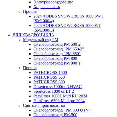
Электрооборудование_
Ходовая_часть
Прочие
2024 AODES SNOWCROSS 1000 SWT
(SM1000-4)
2024 AODES SNOWCROSS 1000 WT
(SM1000-3)
ДЛЯ КВАДРОЦИКЛА
Модельный ряд РМ
Снегоболотоход РМ 500-2
Снегоболотоход "РМ 650-2"
Снегоболотоход "РМ 650"
Снегоболотоход РМ 800
Снегоболотоход РМ 800 Т
Прочие
PATHCROSS 1000
PATHCROSS 650
PATHCROSS 800
Desertcross 1000cc-3 HVAC
Sportcross 1000 cc LT-2
PathCross 1000L Mud RU 2024
PathCross 650L Mud pro 2024
Снятые с производства
Снегоболотоход "РМ 800 UTV"
Снегоболотоход РМ-500