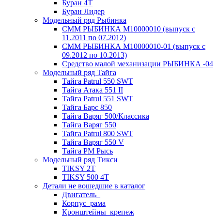
Буран 4Т
Буран Лидер
Модельный ряд Рыбинка
СММ РЫБИНКА M10000010 (выпуск с
11.2011 по 07.2012)
СММ РЫБИНКА M10000010-01 (выпуск с
09.2012 по 10.2013)
Средство малой механизации РЫБИНКА -04
Модельный ряд Тайга
Тайга Patrul 550 SWT
Тайга Атака 551 II
Тайга Patrul 551 SWT
Тайга Барс 850
Тайга Варяг 500/Классика
Тайга Варяг 550
Тайга Patrul 800 SWT
Тайга Варяг 550 V
Тайга РМ Рысь
Модельный ряд Тикси
TIKSY 2T
TIKSY 500 4T
Детали не вошедшие в каталог
Двигатель_
Корпус_рама
Кронштейны_крепеж