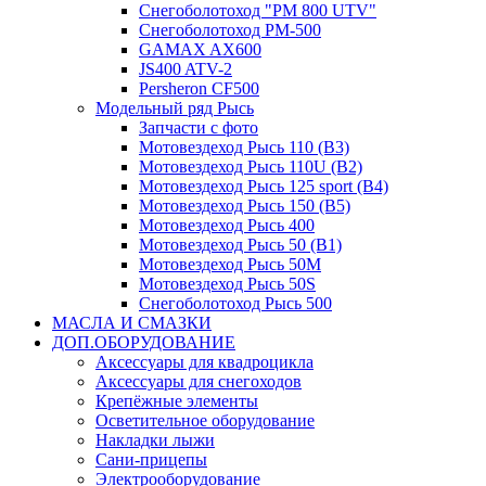
Снегоболотоход "РМ 800 UTV"
Снегоболотоход РМ-500
GAMAX AX600
JS400 ATV-2
Persheron CF500
Модельный ряд Рысь
Запчасти с фото
Мотовездеход Рысь 110 (B3)
Мотовездеход Рысь 110U (B2)
Мотовездеход Рысь 125 sport (B4)
Мотовездеход Рысь 150 (B5)
Мотовездеход Рысь 400
Мотовездеход Рысь 50 (B1)
Мотовездеход Рысь 50M
Мотовездеход Рысь 50S
Снегоболотоход Рысь 500
МАСЛА И СМАЗКИ
ДОП.ОБОРУДОВАНИЕ
Аксессуары для квадроцикла
Аксессуары для снегоходов
Крепёжные элементы
Осветительное оборудование
Накладки лыжи
Сани-прицепы
Электрооборудование