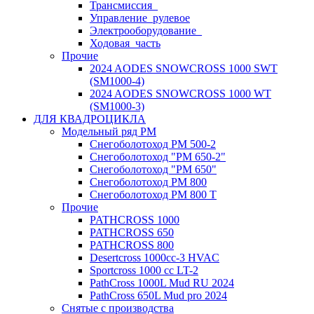
Трансмиссия_
Управление_рулевое
Электрооборудование_
Ходовая_часть
Прочие
2024 AODES SNOWCROSS 1000 SWT
(SM1000-4)
2024 AODES SNOWCROSS 1000 WT
(SM1000-3)
ДЛЯ КВАДРОЦИКЛА
Модельный ряд РМ
Снегоболотоход РМ 500-2
Снегоболотоход "РМ 650-2"
Снегоболотоход "РМ 650"
Снегоболотоход РМ 800
Снегоболотоход РМ 800 Т
Прочие
PATHCROSS 1000
PATHCROSS 650
PATHCROSS 800
Desertcross 1000cc-3 HVAC
Sportcross 1000 cc LT-2
PathCross 1000L Mud RU 2024
PathCross 650L Mud pro 2024
Снятые с производства