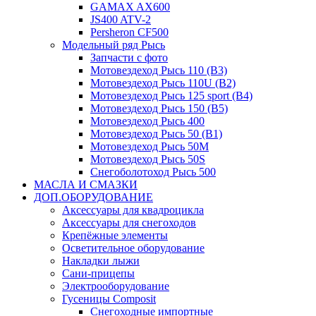
GAMAX AX600
JS400 ATV-2
Persheron CF500
Модельный ряд Рысь
Запчасти с фото
Мотовездеход Рысь 110 (B3)
Мотовездеход Рысь 110U (B2)
Мотовездеход Рысь 125 sport (B4)
Мотовездеход Рысь 150 (B5)
Мотовездеход Рысь 400
Мотовездеход Рысь 50 (B1)
Мотовездеход Рысь 50M
Мотовездеход Рысь 50S
Снегоболотоход Рысь 500
МАСЛА И СМАЗКИ
ДОП.ОБОРУДОВАНИЕ
Аксессуары для квадроцикла
Аксессуары для снегоходов
Крепёжные элементы
Осветительное оборудование
Накладки лыжи
Сани-прицепы
Электрооборудование
Гусеницы Composit
Снегоходные импортные