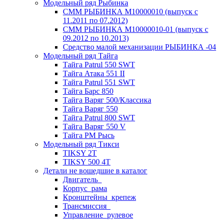
Модельный ряд Рыбинка
СММ РЫБИНКА M10000010 (выпуск с
11.2011 по 07.2012)
СММ РЫБИНКА M10000010-01 (выпуск с
09.2012 по 10.2013)
Средство малой механизации РЫБИНКА -04
Модельный ряд Тайга
Тайга Patrul 550 SWT
Тайга Атака 551 II
Тайга Patrul 551 SWT
Тайга Барс 850
Тайга Варяг 500/Классика
Тайга Варяг 550
Тайга Patrul 800 SWT
Тайга Варяг 550 V
Тайга РМ Рысь
Модельный ряд Тикси
TIKSY 2T
TIKSY 500 4T
Детали не вошедшие в каталог
Двигатель_
Корпус_рама
Кронштейны_крепеж
Трансмиссия_
Управление_рулевое