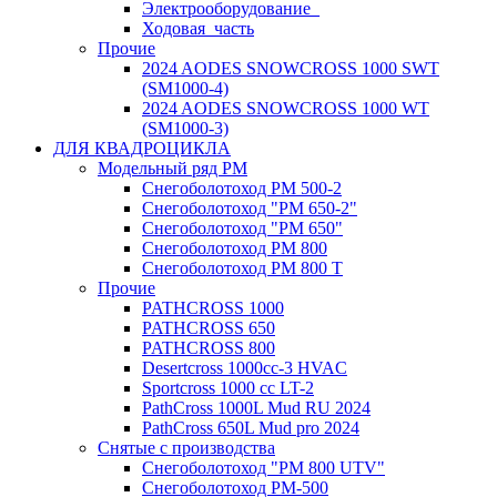
Электрооборудование_
Ходовая_часть
Прочие
2024 AODES SNOWCROSS 1000 SWT
(SM1000-4)
2024 AODES SNOWCROSS 1000 WT
(SM1000-3)
ДЛЯ КВАДРОЦИКЛА
Модельный ряд РМ
Снегоболотоход РМ 500-2
Снегоболотоход "РМ 650-2"
Снегоболотоход "РМ 650"
Снегоболотоход РМ 800
Снегоболотоход РМ 800 Т
Прочие
PATHCROSS 1000
PATHCROSS 650
PATHCROSS 800
Desertcross 1000cc-3 HVAC
Sportcross 1000 cc LT-2
PathCross 1000L Mud RU 2024
PathCross 650L Mud pro 2024
Снятые с производства
Снегоболотоход "РМ 800 UTV"
Снегоболотоход РМ-500