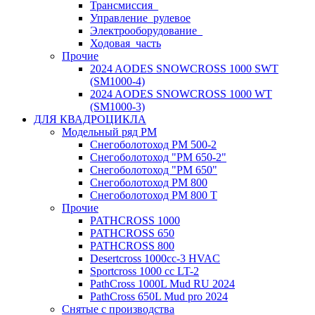
Трансмиссия_
Управление_рулевое
Электрооборудование_
Ходовая_часть
Прочие
2024 AODES SNOWCROSS 1000 SWT
(SM1000-4)
2024 AODES SNOWCROSS 1000 WT
(SM1000-3)
ДЛЯ КВАДРОЦИКЛА
Модельный ряд РМ
Снегоболотоход РМ 500-2
Снегоболотоход "РМ 650-2"
Снегоболотоход "РМ 650"
Снегоболотоход РМ 800
Снегоболотоход РМ 800 Т
Прочие
PATHCROSS 1000
PATHCROSS 650
PATHCROSS 800
Desertcross 1000cc-3 HVAC
Sportcross 1000 cc LT-2
PathCross 1000L Mud RU 2024
PathCross 650L Mud pro 2024
Снятые с производства