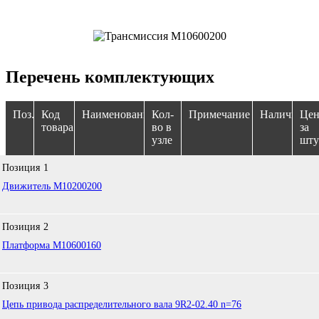
Перечень комплектующих
Поз.
Код
Наименование
Кол-
Примечание
Наличие
Цен
товара
во в
за
узле
шту
Позиция
1
Движитель M10200200
Позиция
2
Платформа M10600160
Позиция
3
Цепь привода распределительного вала 9R2-02.40 n=76