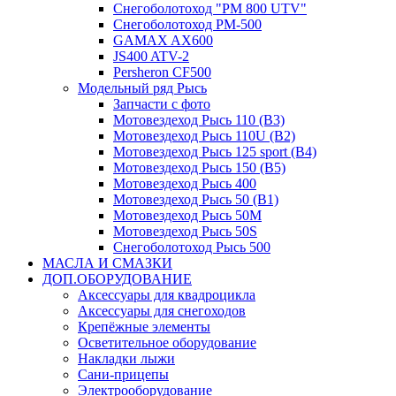
Снегоболотоход "РМ 800 UTV"
Снегоболотоход РМ-500
GAMAX AX600
JS400 ATV-2
Persheron CF500
Модельный ряд Рысь
Запчасти с фото
Мотовездеход Рысь 110 (B3)
Мотовездеход Рысь 110U (B2)
Мотовездеход Рысь 125 sport (B4)
Мотовездеход Рысь 150 (B5)
Мотовездеход Рысь 400
Мотовездеход Рысь 50 (B1)
Мотовездеход Рысь 50M
Мотовездеход Рысь 50S
Снегоболотоход Рысь 500
МАСЛА И СМАЗКИ
ДОП.ОБОРУДОВАНИЕ
Аксессуары для квадроцикла
Аксессуары для снегоходов
Крепёжные элементы
Осветительное оборудование
Накладки лыжи
Сани-прицепы
Электрооборудование