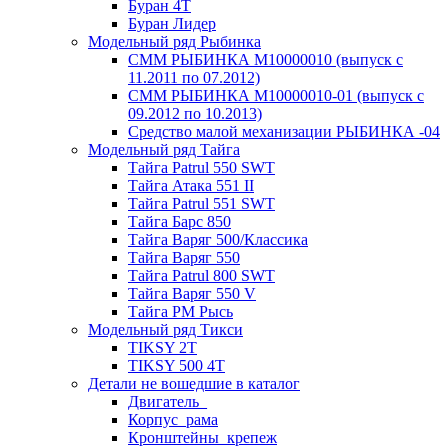
Буран 4Т
Буран Лидер
Модельный ряд Рыбинка
СММ РЫБИНКА M10000010 (выпуск с
11.2011 по 07.2012)
СММ РЫБИНКА M10000010-01 (выпуск с
09.2012 по 10.2013)
Средство малой механизации РЫБИНКА -04
Модельный ряд Тайга
Тайга Patrul 550 SWT
Тайга Атака 551 II
Тайга Patrul 551 SWT
Тайга Барс 850
Тайга Варяг 500/Классика
Тайга Варяг 550
Тайга Patrul 800 SWT
Тайга Варяг 550 V
Тайга РМ Рысь
Модельный ряд Тикси
TIKSY 2T
TIKSY 500 4T
Детали не вошедшие в каталог
Двигатель_
Корпус_рама
Кронштейны_крепеж