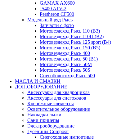
GAMAX AX600
JS400 ATV-2
Persheron CF500
Модельный ряд Рысь
Запчасти с фото
Мотовездеход Рысь 110 (B3)
Мотовездеход Рысь 110U (B2)
Мотовездеход Рысь 125 sport (B4)
Мотовездеход Рысь 150 (B5)
Мотовездеход Рысь 400
Мотовездеход Рысь 50 (B1)
Мотовездеход Рысь 50M
Мотовездеход Рысь 50S
Снегоболотоход Рысь 500
МАСЛА И СМАЗКИ
ДОП.ОБОРУДОВАНИЕ
Аксессуары для квадроцикла
Аксессуары для снегоходов
Крепёжные элементы
Осветительное оборудование
Накладки лыжи
Сани-прицепы
Электрооборудование
Гусеницы Composit
Снегоходные импортные