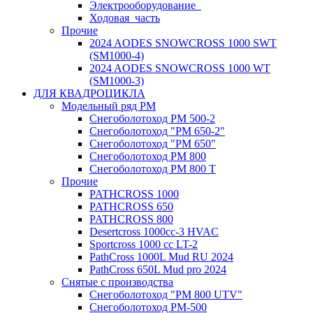
Электрооборудование_
Ходовая_часть
Прочие
2024 AODES SNOWCROSS 1000 SWT
(SM1000-4)
2024 AODES SNOWCROSS 1000 WT
(SM1000-3)
ДЛЯ КВАДРОЦИКЛА
Модельный ряд РМ
Снегоболотоход РМ 500-2
Снегоболотоход "РМ 650-2"
Снегоболотоход "РМ 650"
Снегоболотоход РМ 800
Снегоболотоход РМ 800 Т
Прочие
PATHCROSS 1000
PATHCROSS 650
PATHCROSS 800
Desertcross 1000cc-3 HVAC
Sportcross 1000 cc LT-2
PathCross 1000L Mud RU 2024
PathCross 650L Mud pro 2024
Снятые с производства
Снегоболотоход "РМ 800 UTV"
Снегоболотоход РМ-500