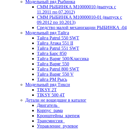
Модельный ряд Рыбинка
СММ РЫБИНКА M10000010 (выпуск с
11.2011 по 07.2012)
СММ РЫБИНКА M10000010-01 (выпуск с
09.2012 по 10.2013)
Средство малой механизации РЫБИНКА -04
Модельный ряд Тайга
Тайга Patrul 550 SWT
Тайга Атака 551 II
Тайга Patrul 551 SWT
Тайга Барс 850
Тайга Варяг 500/Классика
Тайга Варяг 550
Тайга Patrul 800 SWT
Тайга Варяг 550 V
Тайга РМ Рысь
Модельный ряд Тикси
TIKSY 2T
TIKSY 500 4T
Детали не вошедшие в каталог
Двигатель_
Корпус_рама
Кронштейны_крепеж
Трансмиссия_
Управление_рулевое