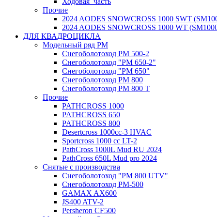
Ходовая_часть
Прочие
2024 AODES SNOWCROSS 1000 SWT (SM100
2024 AODES SNOWCROSS 1000 WT (SM1000
ДЛЯ КВАДРОЦИКЛА
Модельный ряд РМ
Снегоболотоход РМ 500-2
Снегоболотоход "РМ 650-2"
Снегоболотоход "РМ 650"
Снегоболотоход РМ 800
Снегоболотоход РМ 800 Т
Прочие
PATHCROSS 1000
PATHCROSS 650
PATHCROSS 800
Desertcross 1000cc-3 HVAC
Sportcross 1000 cc LT-2
PathCross 1000L Mud RU 2024
PathCross 650L Mud pro 2024
Снятые с производства
Снегоболотоход "РМ 800 UTV"
Снегоболотоход РМ-500
GAMAX AX600
JS400 ATV-2
Persheron CF500