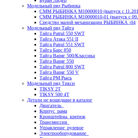
Буран Лидер
Модельный ряд Рыбинка
СММ РЫБИНКА M10000010 (выпуск с 11.2011
СММ РЫБИНКА M10000010-01 (выпуск с 09.2
Средство малой механизации РЫБИНКА -04
Модельный ряд Тайга
Тайга Patrul 550 SWT
Тайга Атака 551 II
Тайга Patrul 551 SWT
Тайга Барс 850
Тайга Варяг 500/Классика
Тайга Варяг 550
Тайга Patrul 800 SWT
Тайга Варяг 550 V
Тайга РМ Рысь
Модельный ряд Тикси
TIKSY 2T
TIKSY 500 4T
Детали не вошедшие в каталог
Двигатель_
Корпус_рама
Кронштейны_крепеж
Трансмиссия_
Управление_рулевое
Электрооборудование_