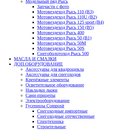
Модельный ряд Рысь
Запчасти с фото
Мотовездеход Рысь 110 (B3)
Мотовездеход Рысь 110U (B2)
Мотовездеход Рысь 125 sport (B4)
Мотовездеход Рысь 150 (B5)
Мотовездеход Рысь 400
Мотовездеход Рысь 50 (B1)
Мотовездеход Рысь 50M
Мотовездеход Рысь 50S
Снегоболотоход Рысь 500
МАСЛА И СМАЗКИ
ДОП.ОБОРУДОВАНИЕ
Аксессуары для квадроцикла
Аксессуары для снегоходов
Крепёжные элементы
Осветительное оборудование
Накладки лыжи
Сани-прицепы
Электрооборудование
Гусеницы Composit
Снегоходные импортные
Снегоходные отечественные
Спецтехника
Строительные