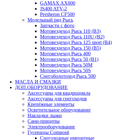
GAMAX AX600
JS400 ATV-2
Persheron CF500
Модельный ряд Рысь
Запчасти с фото
Мотовездеход Рысь 110 (B3)
Мотовездеход Рысь 110U (B2)
Мотовездеход Рысь 125 sport (B4)
Мотовездеход Рысь 150 (B5)
Мотовездеход Рысь 400
Мотовездеход Рысь 50 (B1)
Мотовездеход Рысь 50M
Мотовездеход Рысь 50S
Снегоболотоход Рысь 500
МАСЛА И СМАЗКИ
ДОП.ОБОРУДОВАНИЕ
Аксессуары для квадроцикла
Аксессуары для снегоходов
Крепёжные элементы
Осветительное оборудование
Накладки лыжи
Сани-прицепы
Электрооборудование
Гусеницы Composit
Снегоходные импортные