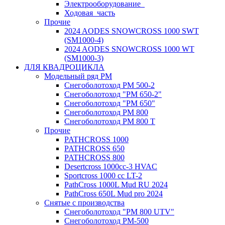
Электрооборудование_
Ходовая_часть
Прочие
2024 AODES SNOWCROSS 1000 SWT
(SM1000-4)
2024 AODES SNOWCROSS 1000 WT
(SM1000-3)
ДЛЯ КВАДРОЦИКЛА
Модельный ряд РМ
Снегоболотоход РМ 500-2
Снегоболотоход "РМ 650-2"
Снегоболотоход "РМ 650"
Снегоболотоход РМ 800
Снегоболотоход РМ 800 Т
Прочие
PATHCROSS 1000
PATHCROSS 650
PATHCROSS 800
Desertcross 1000cc-3 HVAC
Sportcross 1000 cc LT-2
PathCross 1000L Mud RU 2024
PathCross 650L Mud pro 2024
Снятые с производства
Снегоболотоход "РМ 800 UTV"
Снегоболотоход РМ-500