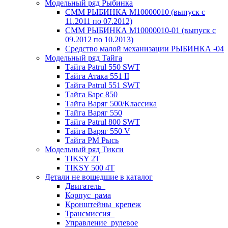
Модельный ряд Рыбинка
СММ РЫБИНКА M10000010 (выпуск с
11.2011 по 07.2012)
СММ РЫБИНКА M10000010-01 (выпуск с
09.2012 по 10.2013)
Средство малой механизации РЫБИНКА -04
Модельный ряд Тайга
Тайга Patrul 550 SWT
Тайга Атака 551 II
Тайга Patrul 551 SWT
Тайга Барс 850
Тайга Варяг 500/Классика
Тайга Варяг 550
Тайга Patrul 800 SWT
Тайга Варяг 550 V
Тайга РМ Рысь
Модельный ряд Тикси
TIKSY 2T
TIKSY 500 4T
Детали не вошедшие в каталог
Двигатель_
Корпус_рама
Кронштейны_крепеж
Трансмиссия_
Управление_рулевое