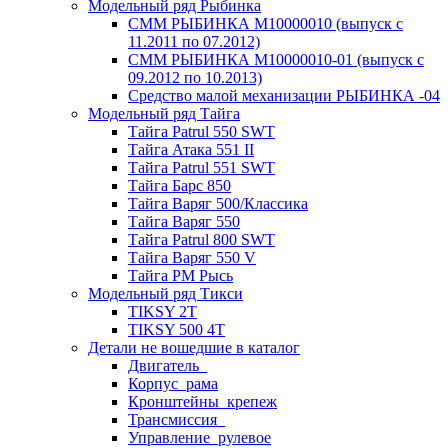
Модельный ряд Рыбинка
СММ РЫБИНКА M10000010 (выпуск с
11.2011 по 07.2012)
СММ РЫБИНКА M10000010-01 (выпуск с
09.2012 по 10.2013)
Средство малой механизации РЫБИНКА -04
Модельный ряд Тайга
Тайга Patrul 550 SWT
Тайга Атака 551 II
Тайга Patrul 551 SWT
Тайга Барс 850
Тайга Варяг 500/Классика
Тайга Варяг 550
Тайга Patrul 800 SWT
Тайга Варяг 550 V
Тайга РМ Рысь
Модельный ряд Тикси
TIKSY 2T
TIKSY 500 4T
Детали не вошедшие в каталог
Двигатель_
Корпус_рама
Кронштейны_крепеж
Трансмиссия_
Управление_рулевое