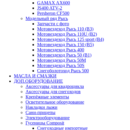
GAMAX AX600
JS400 ATV-2
Persheron CF500
Модельный ряд Рысь
Запчасти с фото
Мотовездеход Рысь 110 (B3)
Мотовездеход Рысь 110U (B2)
Мотовездеход Рысь 125 sport (B4)
Мотовездеход Рысь 150 (B5)
Мотовездеход Рысь 400
Мотовездеход Рысь 50 (B1)
Мотовездеход Рысь 50M
Мотовездеход Рысь 50S
Снегоболотоход Рысь 500
МАСЛА И СМАЗКИ
ДОП.ОБОРУДОВАНИЕ
Аксессуары для квадроцикла
Аксессуары для снегоходов
Крепёжные элементы
Осветительное оборудование
Накладки лыжи
Сани-прицепы
Электрооборудование
Гусеницы Composit
Снегоходные импортные