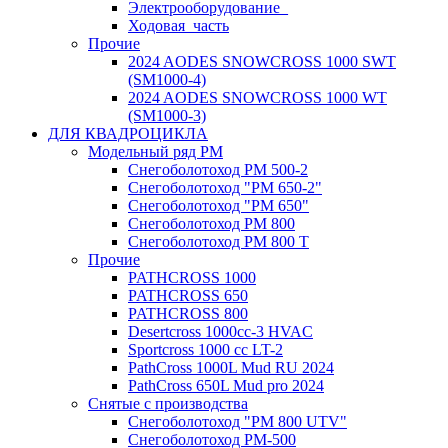
Электрооборудование_
Ходовая_часть
Прочие
2024 AODES SNOWCROSS 1000 SWT
(SM1000-4)
2024 AODES SNOWCROSS 1000 WT
(SM1000-3)
ДЛЯ КВАДРОЦИКЛА
Модельный ряд РМ
Снегоболотоход РМ 500-2
Снегоболотоход "РМ 650-2"
Снегоболотоход "РМ 650"
Снегоболотоход РМ 800
Снегоболотоход РМ 800 Т
Прочие
PATHCROSS 1000
PATHCROSS 650
PATHCROSS 800
Desertcross 1000cc-3 HVAC
Sportcross 1000 cc LT-2
PathCross 1000L Mud RU 2024
PathCross 650L Mud pro 2024
Снятые с производства
Снегоболотоход "РМ 800 UTV"
Снегоболотоход РМ-500