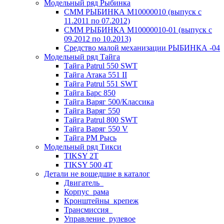
Модельный ряд Рыбинка
СММ РЫБИНКА M10000010 (выпуск с
11.2011 по 07.2012)
СММ РЫБИНКА M10000010-01 (выпуск с
09.2012 по 10.2013)
Средство малой механизации РЫБИНКА -04
Модельный ряд Тайга
Тайга Patrul 550 SWT
Тайга Атака 551 II
Тайга Patrul 551 SWT
Тайга Барс 850
Тайга Варяг 500/Классика
Тайга Варяг 550
Тайга Patrul 800 SWT
Тайга Варяг 550 V
Тайга РМ Рысь
Модельный ряд Тикси
TIKSY 2T
TIKSY 500 4T
Детали не вошедшие в каталог
Двигатель_
Корпус_рама
Кронштейны_крепеж
Трансмиссия_
Управление_рулевое