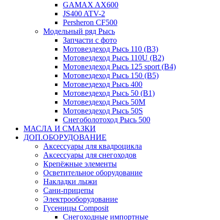
GAMAX AX600
JS400 ATV-2
Persheron CF500
Модельный ряд Рысь
Запчасти с фото
Мотовездеход Рысь 110 (B3)
Мотовездеход Рысь 110U (B2)
Мотовездеход Рысь 125 sport (B4)
Мотовездеход Рысь 150 (B5)
Мотовездеход Рысь 400
Мотовездеход Рысь 50 (B1)
Мотовездеход Рысь 50M
Мотовездеход Рысь 50S
Снегоболотоход Рысь 500
МАСЛА И СМАЗКИ
ДОП.ОБОРУДОВАНИЕ
Аксессуары для квадроцикла
Аксессуары для снегоходов
Крепёжные элементы
Осветительное оборудование
Накладки лыжи
Сани-прицепы
Электрооборудование
Гусеницы Composit
Снегоходные импортные