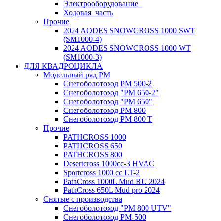
Электрооборудование_
Ходовая_часть
Прочие
2024 AODES SNOWCROSS 1000 SWT
(SM1000-4)
2024 AODES SNOWCROSS 1000 WT
(SM1000-3)
ДЛЯ КВАДРОЦИКЛА
Модельный ряд РМ
Снегоболотоход РМ 500-2
Снегоболотоход "РМ 650-2"
Снегоболотоход "РМ 650"
Снегоболотоход РМ 800
Снегоболотоход РМ 800 Т
Прочие
PATHCROSS 1000
PATHCROSS 650
PATHCROSS 800
Desertcross 1000cc-3 HVAC
Sportcross 1000 cc LT-2
PathCross 1000L Mud RU 2024
PathCross 650L Mud pro 2024
Снятые с производства
Снегоболотоход "РМ 800 UTV"
Снегоболотоход РМ-500