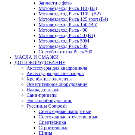
Запчасти с фото
Мотовездеход Рысь 110 (B3)
Мотовездеход Рысь 110U (B2)
Мотовездеход Рысь 125 sport (B4)
Мотовездеход Рысь 150 (B5)
Мотовездеход Рысь 400
Мотовездеход Рысь 50 (B1)
Мотовездеход Рысь 50M
Мотовездеход Рысь 50S
Снегоболотоход Рысь 500
МАСЛА И СМАЗКИ
ДОП.ОБОРУДОВАНИЕ
Аксессуары для квадроцикла
Аксессуары для снегоходов
Крепёжные элементы
Осветительное оборудование
Накладки лыжи
Сани-прицепы
Электрооборудование
Гусеницы Composit
Снегоходные импортные
Снегоходные отечественные
Спецтехника
Строительные
Шины