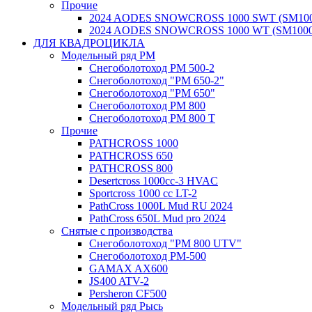
Прочие
2024 AODES SNOWCROSS 1000 SWT (SM100
2024 AODES SNOWCROSS 1000 WT (SM1000
ДЛЯ КВАДРОЦИКЛА
Модельный ряд РМ
Снегоболотоход РМ 500-2
Снегоболотоход "РМ 650-2"
Снегоболотоход "РМ 650"
Снегоболотоход РМ 800
Снегоболотоход РМ 800 Т
Прочие
PATHCROSS 1000
PATHCROSS 650
PATHCROSS 800
Desertcross 1000cc-3 HVAC
Sportcross 1000 cc LT-2
PathCross 1000L Mud RU 2024
PathCross 650L Mud pro 2024
Снятые с производства
Снегоболотоход "РМ 800 UTV"
Снегоболотоход РМ-500
GAMAX AX600
JS400 ATV-2
Persheron CF500
Модельный ряд Рысь