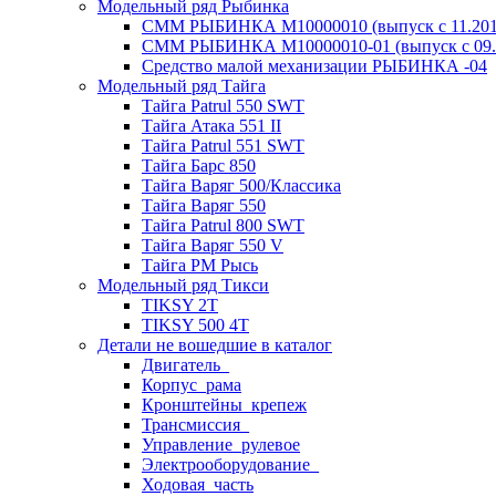
Модельный ряд Рыбинка
СММ РЫБИНКА M10000010 (выпуск с 11.2011
СММ РЫБИНКА M10000010-01 (выпуск с 09.2
Средство малой механизации РЫБИНКА -04
Модельный ряд Тайга
Тайга Patrul 550 SWT
Тайга Атака 551 II
Тайга Patrul 551 SWT
Тайга Барс 850
Тайга Варяг 500/Классика
Тайга Варяг 550
Тайга Patrul 800 SWT
Тайга Варяг 550 V
Тайга РМ Рысь
Модельный ряд Тикси
TIKSY 2T
TIKSY 500 4T
Детали не вошедшие в каталог
Двигатель_
Корпус_рама
Кронштейны_крепеж
Трансмиссия_
Управление_рулевое
Электрооборудование_
Ходовая_часть