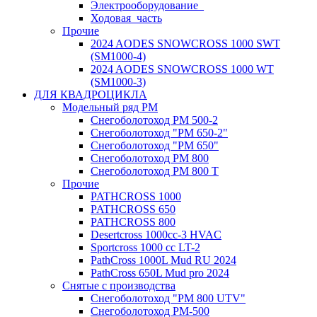
Электрооборудование_
Ходовая_часть
Прочие
2024 AODES SNOWCROSS 1000 SWT
(SM1000-4)
2024 AODES SNOWCROSS 1000 WT
(SM1000-3)
ДЛЯ КВАДРОЦИКЛА
Модельный ряд РМ
Снегоболотоход РМ 500-2
Снегоболотоход "РМ 650-2"
Снегоболотоход "РМ 650"
Снегоболотоход РМ 800
Снегоболотоход РМ 800 Т
Прочие
PATHCROSS 1000
PATHCROSS 650
PATHCROSS 800
Desertcross 1000cc-3 HVAC
Sportcross 1000 cc LT-2
PathCross 1000L Mud RU 2024
PathCross 650L Mud pro 2024
Снятые с производства
Снегоболотоход "РМ 800 UTV"
Снегоболотоход РМ-500