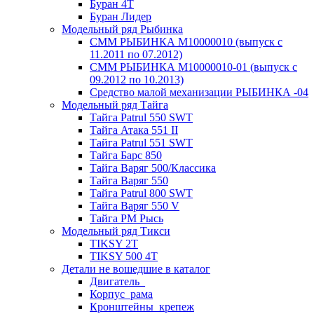
Буран 4Т
Буран Лидер
Модельный ряд Рыбинка
СММ РЫБИНКА M10000010 (выпуск с
11.2011 по 07.2012)
СММ РЫБИНКА M10000010-01 (выпуск с
09.2012 по 10.2013)
Средство малой механизации РЫБИНКА -04
Модельный ряд Тайга
Тайга Patrul 550 SWT
Тайга Атака 551 II
Тайга Patrul 551 SWT
Тайга Барс 850
Тайга Варяг 500/Классика
Тайга Варяг 550
Тайга Patrul 800 SWT
Тайга Варяг 550 V
Тайга РМ Рысь
Модельный ряд Тикси
TIKSY 2T
TIKSY 500 4T
Детали не вошедшие в каталог
Двигатель_
Корпус_рама
Кронштейны_крепеж