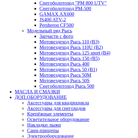
Снегоболотоход "РМ 800 UTV"
Снегоболотоход РМ-500
GAMAX AX600
JS400 ATV-2
Persheron CF500
Модельный ряд Рысь
Запчасти с фото
Мотовездеход Рысь 110 (B3)
Мотовездеход Рысь 110U (B2)
Мотовездеход Рысь 125 sport (B4)
Мотовездеход Рысь 150 (B5)
Мотовездеход Рысь 400
Мотовездеход Рысь 50 (B1)
Мотовездеход Рысь 50M
Мотовездеход Рысь 50S
Снегоболотоход Рысь 500
МАСЛА И СМАЗКИ
ДОП.ОБОРУДОВАНИЕ
Аксессуары для квадроцикла
Аксессуары для снегоходов
Крепёжные элементы
Осветительное оборудование
Накладки лыжи
Сани-прицепы
Электрооборудование