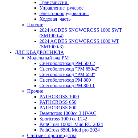
Трансмиссия_
Управление_рулевое
Электрооборудование_
Ходовая_часть
Прочие
2024 AODES SNOWCROSS 1000 SWT
(SM1000-4)
2024 AODES SNOWCROSS 1000 WT
(SM1000-3)
ДЛЯ КВАДРОЦИКЛА
Модельный ряд РМ
Снегоболотоход РМ 500-2
Снегоболотоход "РМ 650-2"
Снегоболотоход "РМ 650"
Снегоболотоход РМ 800
Снегоболотоход РМ 800 Т
Прочие
PATHCROSS 1000
PATHCROSS 650
PATHCROSS 800
Desertcross 1000cc-3 HVAC
Sportcross 1000 cc LT-2
PathCross 1000L Mud RU 2024
PathCross 650L Mud pro 2024
Снятые с производства