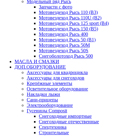
Модельный ряд Рысь
Запчасти с фото
Мотовездеход Рысь 110 (B3)
Мотовездеход Рысь 110U (B2)
Мотовездеход Рысь 125 sport (B4)
Мотовездеход Рысь 150 (B5)
Мотовездеход Рысь 400
Мотовездеход Рысь 50 (B1)
Мотовездеход Рысь 50M
Мотовездеход Рысь 50S
Снегоболотоход Рысь 500
МАСЛА И СМАЗКИ
ДОП.ОБОРУДОВАНИЕ
Аксессуары для квадроцикла
Аксессуары для снегоходов
Крепёжные элементы
Осветительное оборудование
Накладки лыжи
Сани-прицепы
Электрооборудование
Гусеницы Composit
Снегоходные импортные
Снегоходные отечественные
Спецтехника
Строительные