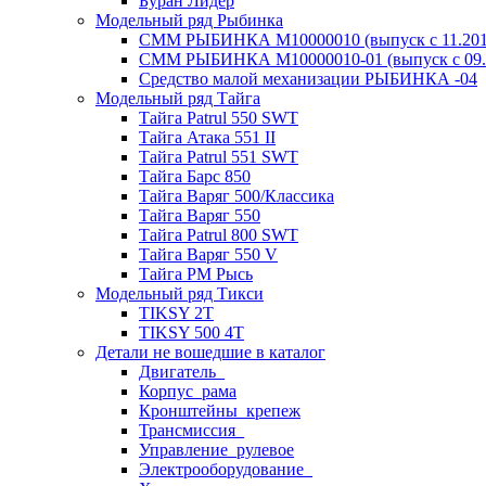
Буран Лидер
Модельный ряд Рыбинка
СММ РЫБИНКА M10000010 (выпуск с 11.2011
СММ РЫБИНКА M10000010-01 (выпуск с 09.2
Средство малой механизации РЫБИНКА -04
Модельный ряд Тайга
Тайга Patrul 550 SWT
Тайга Атака 551 II
Тайга Patrul 551 SWT
Тайга Барс 850
Тайга Варяг 500/Классика
Тайга Варяг 550
Тайга Patrul 800 SWT
Тайга Варяг 550 V
Тайга РМ Рысь
Модельный ряд Тикси
TIKSY 2T
TIKSY 500 4T
Детали не вошедшие в каталог
Двигатель_
Корпус_рама
Кронштейны_крепеж
Трансмиссия_
Управление_рулевое
Электрооборудование_