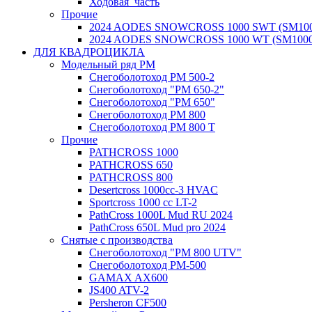
Ходовая_часть
Прочие
2024 AODES SNOWCROSS 1000 SWT (SM100
2024 AODES SNOWCROSS 1000 WT (SM1000
ДЛЯ КВАДРОЦИКЛА
Модельный ряд РМ
Снегоболотоход РМ 500-2
Снегоболотоход "РМ 650-2"
Снегоболотоход "РМ 650"
Снегоболотоход РМ 800
Снегоболотоход РМ 800 Т
Прочие
PATHCROSS 1000
PATHCROSS 650
PATHCROSS 800
Desertcross 1000cc-3 HVAC
Sportcross 1000 cc LT-2
PathCross 1000L Mud RU 2024
PathCross 650L Mud pro 2024
Снятые с производства
Снегоболотоход "РМ 800 UTV"
Снегоболотоход РМ-500
GAMAX AX600
JS400 ATV-2
Persheron CF500