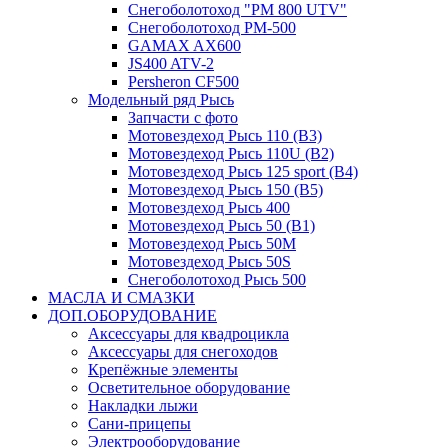
Снегоболотоход "РМ 800 UTV"
Снегоболотоход РМ-500
GAMAX AX600
JS400 ATV-2
Persheron CF500
Модельный ряд Рысь
Запчасти с фото
Мотовездеход Рысь 110 (B3)
Мотовездеход Рысь 110U (B2)
Мотовездеход Рысь 125 sport (B4)
Мотовездеход Рысь 150 (B5)
Мотовездеход Рысь 400
Мотовездеход Рысь 50 (B1)
Мотовездеход Рысь 50M
Мотовездеход Рысь 50S
Снегоболотоход Рысь 500
МАСЛА И СМАЗКИ
ДОП.ОБОРУДОВАНИЕ
Аксессуары для квадроцикла
Аксессуары для снегоходов
Крепёжные элементы
Осветительное оборудование
Накладки лыжи
Сани-прицепы
Электрооборудование