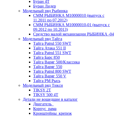
Буран 4Т
Буран Лидер
Модельный ряд Рыбинка
СММ РЫБИНКА M10000010 (выпуск с
11.2011 по 07.2012)
СММ РЫБИНКА M10000010-01 (выпуск с
09.2012 по 10.2013)
Средство малой механизации РЫБИНКА -04
Модельный ряд Тайга
Тайга Patrul 550 SWT
Тайга Атака 551 II
Тайга Patrul 551 SWT
Тайга Барс 850
Тайга Варяг 500/Классика
Тайга Варяг 550
Тайга Patrul 800 SWT
Тайга Варяг 550 V
Тайга РМ Рысь
Модельный ряд Тикси
TIKSY 2T
TIKSY 500 4T
Детали не вошедшие в каталог
Двигатель_
Корпус_рама
Кронштейны_крепеж