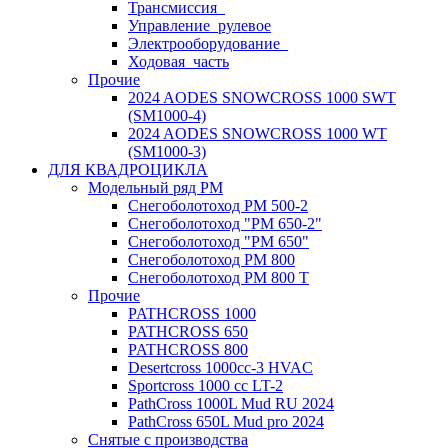
Трансмиссия_
Управление_рулевое
Электрооборудование_
Ходовая_часть
Прочие
2024 AODES SNOWCROSS 1000 SWT
(SM1000-4)
2024 AODES SNOWCROSS 1000 WT
(SM1000-3)
ДЛЯ КВАДРОЦИКЛА
Модельный ряд РМ
Снегоболотоход РМ 500-2
Снегоболотоход "РМ 650-2"
Снегоболотоход "РМ 650"
Снегоболотоход РМ 800
Снегоболотоход РМ 800 Т
Прочие
PATHCROSS 1000
PATHCROSS 650
PATHCROSS 800
Desertcross 1000cc-3 HVAC
Sportcross 1000 cc LT-2
PathCross 1000L Mud RU 2024
PathCross 650L Mud pro 2024
Снятые с производства