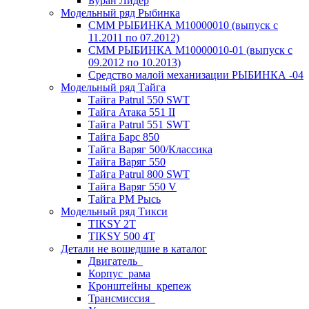
Буран Лидер
Модельный ряд Рыбинка
СММ РЫБИНКА M10000010 (выпуск с
11.2011 по 07.2012)
СММ РЫБИНКА M10000010-01 (выпуск с
09.2012 по 10.2013)
Средство малой механизации РЫБИНКА -04
Модельный ряд Тайга
Тайга Patrul 550 SWT
Тайга Атака 551 II
Тайга Patrul 551 SWT
Тайга Барс 850
Тайга Варяг 500/Классика
Тайга Варяг 550
Тайга Patrul 800 SWT
Тайга Варяг 550 V
Тайга РМ Рысь
Модельный ряд Тикси
TIKSY 2T
TIKSY 500 4T
Детали не вошедшие в каталог
Двигатель_
Корпус_рама
Кронштейны_крепеж
Трансмиссия_