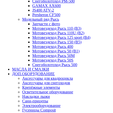
Снегоболотоход РМ-500
GAMAX AX600
JS400 ATV-2
Persheron CF500
Модельный ряд Рысь
Запчасти с фото
Мотовездеход Рысь 110 (B3)
Мотовездеход Рысь 110U (B2)
Мотовездеход Рысь 125 sport (B4)
Мотовездеход Рысь 150 (B5)
Мотовездеход Рысь 400
Мотовездеход Рысь 50 (B1)
Мотовездеход Рысь 50M
Мотовездеход Рысь 50S
Снегоболотоход Рысь 500
МАСЛА И СМАЗКИ
ДОП.ОБОРУДОВАНИЕ
Аксессуары для квадроцикла
Аксессуары для снегоходов
Крепёжные элементы
Осветительное оборудование
Накладки лыжи
Сани-прицепы
Электрооборудование
Гусеницы Composit