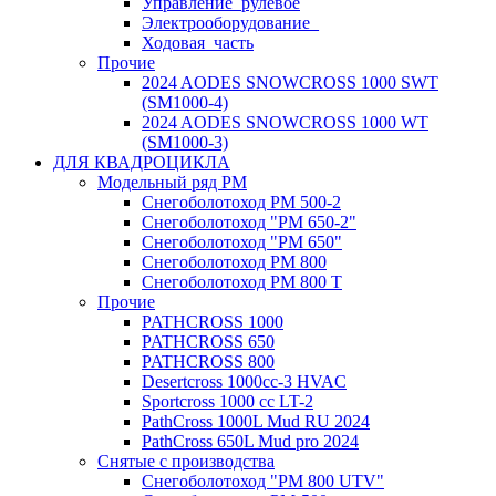
Управление_рулевое
Электрооборудование_
Ходовая_часть
Прочие
2024 AODES SNOWCROSS 1000 SWT
(SM1000-4)
2024 AODES SNOWCROSS 1000 WT
(SM1000-3)
ДЛЯ КВАДРОЦИКЛА
Модельный ряд РМ
Снегоболотоход РМ 500-2
Снегоболотоход "РМ 650-2"
Снегоболотоход "РМ 650"
Снегоболотоход РМ 800
Снегоболотоход РМ 800 Т
Прочие
PATHCROSS 1000
PATHCROSS 650
PATHCROSS 800
Desertcross 1000cc-3 HVAC
Sportcross 1000 cc LT-2
PathCross 1000L Mud RU 2024
PathCross 650L Mud pro 2024
Снятые с производства
Снегоболотоход "РМ 800 UTV"