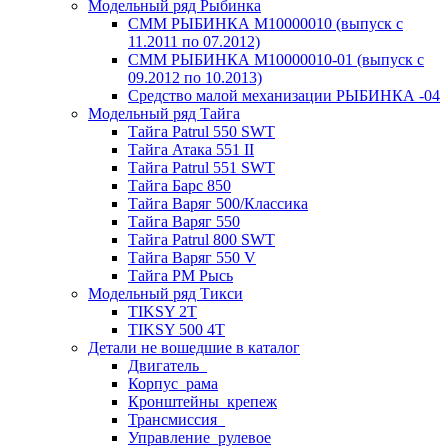
Модельный ряд Рыбинка
СММ РЫБИНКА M10000010 (выпуск с
11.2011 по 07.2012)
СММ РЫБИНКА M10000010-01 (выпуск с
09.2012 по 10.2013)
Средство малой механизации РЫБИНКА -04
Модельный ряд Тайга
Тайга Patrul 550 SWT
Тайга Атака 551 II
Тайга Patrul 551 SWT
Тайга Барс 850
Тайга Варяг 500/Классика
Тайга Варяг 550
Тайга Patrul 800 SWT
Тайга Варяг 550 V
Тайга РМ Рысь
Модельный ряд Тикси
TIKSY 2T
TIKSY 500 4T
Детали не вошедшие в каталог
Двигатель_
Корпус_рама
Кронштейны_крепеж
Трансмиссия_
Управление_рулевое