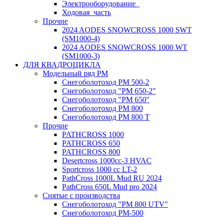
Электрооборудование_
Ходовая_часть
Прочие
2024 AODES SNOWCROSS 1000 SWT
(SM1000-4)
2024 AODES SNOWCROSS 1000 WT
(SM1000-3)
ДЛЯ КВАДРОЦИКЛА
Модельный ряд РМ
Снегоболотоход РМ 500-2
Снегоболотоход "РМ 650-2"
Снегоболотоход "РМ 650"
Снегоболотоход РМ 800
Снегоболотоход РМ 800 Т
Прочие
PATHCROSS 1000
PATHCROSS 650
PATHCROSS 800
Desertcross 1000cc-3 HVAC
Sportcross 1000 cc LT-2
PathCross 1000L Mud RU 2024
PathCross 650L Mud pro 2024
Снятые с производства
Снегоболотоход "РМ 800 UTV"
Снегоболотоход РМ-500