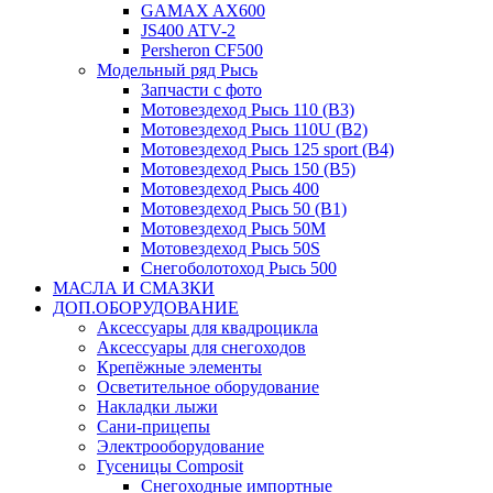
GAMAX AX600
JS400 ATV-2
Persheron CF500
Модельный ряд Рысь
Запчасти с фото
Мотовездеход Рысь 110 (B3)
Мотовездеход Рысь 110U (B2)
Мотовездеход Рысь 125 sport (B4)
Мотовездеход Рысь 150 (B5)
Мотовездеход Рысь 400
Мотовездеход Рысь 50 (B1)
Мотовездеход Рысь 50M
Мотовездеход Рысь 50S
Снегоболотоход Рысь 500
МАСЛА И СМАЗКИ
ДОП.ОБОРУДОВАНИЕ
Аксессуары для квадроцикла
Аксессуары для снегоходов
Крепёжные элементы
Осветительное оборудование
Накладки лыжи
Сани-прицепы
Электрооборудование
Гусеницы Composit
Снегоходные импортные