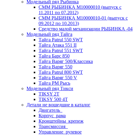
Модельный ряд Рыбинка
СММ РЫБИНКА M10000010 (выпуск с
11.2011 по 07.2012)
СММ РЫБИНКА M10000010-01 (выпуск с
09.2012 по 10.2013)
Средство малой механизации РЫБИНКА -04
Модельный ряд Тайга
Тайга Patrul 550 SWT
Тайга Атака 551 II
Тайга Patrul 551 SWT
Тайга Барс 850
Тайга Варяг 500/Классика
Тайга Варяг 550
Тайга Patrul 800 SWT
Тайга Варяг 550 V
Тайга РМ Рысь
Модельный ряд Тикси
TIKSY 2T
TIKSY 500 4T
Детали не вошедшие в каталог
Двигатель_
Корпус_рама
Кронштейны_крепеж
Трансмиссия_
Управление_рулевое