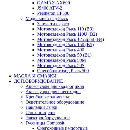
GAMAX AX600
JS400 ATV-2
Persheron CF500
Модельный ряд Рысь
Запчасти с фото
Мотовездеход Рысь 110 (B3)
Мотовездеход Рысь 110U (B2)
Мотовездеход Рысь 125 sport (B4)
Мотовездеход Рысь 150 (B5)
Мотовездеход Рысь 400
Мотовездеход Рысь 50 (B1)
Мотовездеход Рысь 50M
Мотовездеход Рысь 50S
Снегоболотоход Рысь 500
МАСЛА И СМАЗКИ
ДОП.ОБОРУДОВАНИЕ
Аксессуары для квадроцикла
Аксессуары для снегоходов
Крепёжные элементы
Осветительное оборудование
Накладки лыжи
Сани-прицепы
Электрооборудование
Гусеницы Composit
Снегоходные импортные