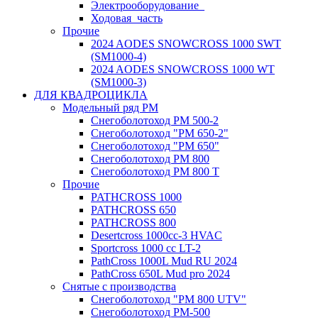
Электрооборудование_
Ходовая_часть
Прочие
2024 AODES SNOWCROSS 1000 SWT
(SM1000-4)
2024 AODES SNOWCROSS 1000 WT
(SM1000-3)
ДЛЯ КВАДРОЦИКЛА
Модельный ряд РМ
Снегоболотоход РМ 500-2
Снегоболотоход "РМ 650-2"
Снегоболотоход "РМ 650"
Снегоболотоход РМ 800
Снегоболотоход РМ 800 Т
Прочие
PATHCROSS 1000
PATHCROSS 650
PATHCROSS 800
Desertcross 1000cc-3 HVAC
Sportcross 1000 cc LT-2
PathCross 1000L Mud RU 2024
PathCross 650L Mud pro 2024
Снятые с производства
Снегоболотоход "РМ 800 UTV"
Снегоболотоход РМ-500