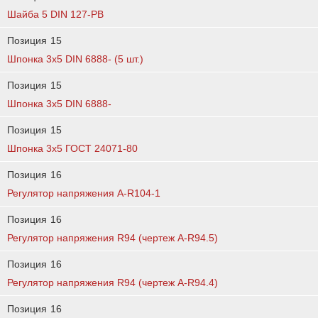
Шайба 5 DIN 127-PB
Позиция
15
Шпонка 3x5 DIN 6888- (5 шт.)
Позиция
15
Шпонка 3х5 DIN 6888-
Позиция
15
Шпонка 3х5 ГОСТ 24071-80
Позиция
16
Регулятор напряжения A-R104-1
Позиция
16
Регулятор напряжения R94 (чертеж A-R94.5)
Позиция
16
Регулятор напряжения R94 (чертеж A-R94.4)
Позиция
16