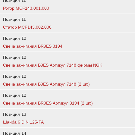
Позиция
11
Ротор MCF143.001.000
Позиция
11
Статор MCF143.002.000
Позиция
12
Свеча зажигания BR9ЕS 3194
Позиция
12
Свеча зажигания В9ЕS Артикул 7148 фирмы NGK
Позиция
12
Свеча зажигания B9ES Артикул 7148 (2 шт.)
Позиция
12
Свеча зажигания BR9ЕS Артикул 3194 (2 шт.)
Позиция
13
Шайба 6 DIN 125-PA
Позиция
14