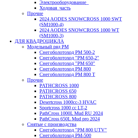
Электрооборудование_
Ходовая_часть
Прочие
2024 AODES SNOWCROSS 1000 SWT
(SM1000-4)
2024 AODES SNOWCROSS 1000 WT
(SM1000-3)
ДЛЯ КВАДРОЦИКЛА
Модельный ряд РМ
Снегоболотоход РМ 500-2
Снегоболотоход "РМ 650-2"
Снегоболотоход "РМ 650"
Снегоболотоход РМ 800
Снегоболотоход РМ 800 Т
Прочие
PATHCROSS 1000
PATHCROSS 650
PATHCROSS 800
Desertcross 1000cc-3 HVAC
Sportcross 1000 cc LT-2
PathCross 1000L Mud RU 2024
PathCross 650L Mud pro 2024
Снятые с производства
Снегоболотоход "РМ 800 UTV"
Снегоболотоход РМ-500