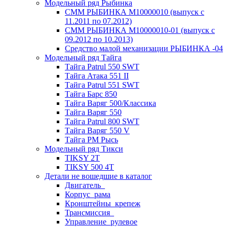
Модельный ряд Рыбинка
СММ РЫБИНКА M10000010 (выпуск с
11.2011 по 07.2012)
СММ РЫБИНКА M10000010-01 (выпуск с
09.2012 по 10.2013)
Средство малой механизации РЫБИНКА -04
Модельный ряд Тайга
Тайга Patrul 550 SWT
Тайга Атака 551 II
Тайга Patrul 551 SWT
Тайга Барс 850
Тайга Варяг 500/Классика
Тайга Варяг 550
Тайга Patrul 800 SWT
Тайга Варяг 550 V
Тайга РМ Рысь
Модельный ряд Тикси
TIKSY 2T
TIKSY 500 4T
Детали не вошедшие в каталог
Двигатель_
Корпус_рама
Кронштейны_крепеж
Трансмиссия_
Управление_рулевое