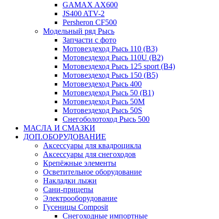
GAMAX AX600
JS400 ATV-2
Persheron CF500
Модельный ряд Рысь
Запчасти с фото
Мотовездеход Рысь 110 (B3)
Мотовездеход Рысь 110U (B2)
Мотовездеход Рысь 125 sport (B4)
Мотовездеход Рысь 150 (B5)
Мотовездеход Рысь 400
Мотовездеход Рысь 50 (B1)
Мотовездеход Рысь 50M
Мотовездеход Рысь 50S
Снегоболотоход Рысь 500
МАСЛА И СМАЗКИ
ДОП.ОБОРУДОВАНИЕ
Аксессуары для квадроцикла
Аксессуары для снегоходов
Крепёжные элементы
Осветительное оборудование
Накладки лыжи
Сани-прицепы
Электрооборудование
Гусеницы Composit
Снегоходные импортные