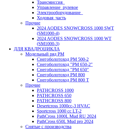
Трансмиссия_
Управление_рулевое
Электрооборудование_
Ходовая_часть
Прочие
2024 AODES SNOWCROSS 1000 SWT
(SM1000-4)
2024 AODES SNOWCROSS 1000 WT
(SM1000-3)
ДЛЯ КВАДРОЦИКЛА
Модельный ряд РМ
Снегоболотоход РМ 500-2
Снегоболотоход "РМ 650-2"
Снегоболотоход "РМ 650"
Снегоболотоход РМ 800
Снегоболотоход РМ 800 Т
Прочие
PATHCROSS 1000
PATHCROSS 650
PATHCROSS 800
Desertcross 1000cc-3 HVAC
Sportcross 1000 cc LT-2
PathCross 1000L Mud RU 2024
PathCross 650L Mud pro 2024
Снятые с производства