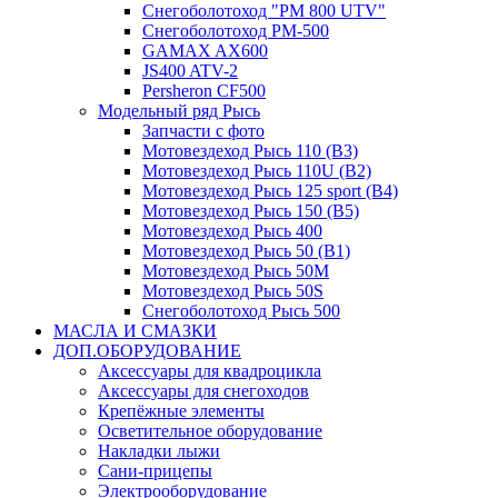
Снегоболотоход "РМ 800 UTV"
Снегоболотоход РМ-500
GAMAX AX600
JS400 ATV-2
Persheron CF500
Модельный ряд Рысь
Запчасти с фото
Мотовездеход Рысь 110 (B3)
Мотовездеход Рысь 110U (B2)
Мотовездеход Рысь 125 sport (B4)
Мотовездеход Рысь 150 (B5)
Мотовездеход Рысь 400
Мотовездеход Рысь 50 (B1)
Мотовездеход Рысь 50M
Мотовездеход Рысь 50S
Снегоболотоход Рысь 500
МАСЛА И СМАЗКИ
ДОП.ОБОРУДОВАНИЕ
Аксессуары для квадроцикла
Аксессуары для снегоходов
Крепёжные элементы
Осветительное оборудование
Накладки лыжи
Сани-прицепы
Электрооборудование