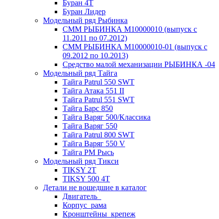
Буран 4Т
Буран Лидер
Модельный ряд Рыбинка
СММ РЫБИНКА M10000010 (выпуск с
11.2011 по 07.2012)
СММ РЫБИНКА M10000010-01 (выпуск с
09.2012 по 10.2013)
Средство малой механизации РЫБИНКА -04
Модельный ряд Тайга
Тайга Patrul 550 SWT
Тайга Атака 551 II
Тайга Patrul 551 SWT
Тайга Барс 850
Тайга Варяг 500/Классика
Тайга Варяг 550
Тайга Patrul 800 SWT
Тайга Варяг 550 V
Тайга РМ Рысь
Модельный ряд Тикси
TIKSY 2T
TIKSY 500 4T
Детали не вошедшие в каталог
Двигатель_
Корпус_рама
Кронштейны_крепеж