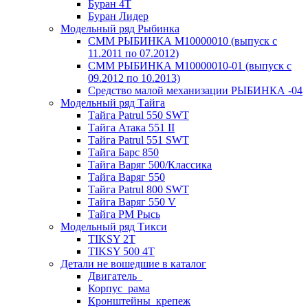
Буран 4Т
Буран Лидер
Модельный ряд Рыбинка
СММ РЫБИНКА M10000010 (выпуск с
11.2011 по 07.2012)
СММ РЫБИНКА M10000010-01 (выпуск с
09.2012 по 10.2013)
Средство малой механизации РЫБИНКА -04
Модельный ряд Тайга
Тайга Patrul 550 SWT
Тайга Атака 551 II
Тайга Patrul 551 SWT
Тайга Барс 850
Тайга Варяг 500/Классика
Тайга Варяг 550
Тайга Patrul 800 SWT
Тайга Варяг 550 V
Тайга РМ Рысь
Модельный ряд Тикси
TIKSY 2T
TIKSY 500 4T
Детали не вошедшие в каталог
Двигатель_
Корпус_рама
Кронштейны_крепеж