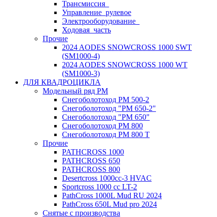
Трансмиссия_
Управление_рулевое
Электрооборудование_
Ходовая_часть
Прочие
2024 AODES SNOWCROSS 1000 SWT
(SM1000-4)
2024 AODES SNOWCROSS 1000 WT
(SM1000-3)
ДЛЯ КВАДРОЦИКЛА
Модельный ряд РМ
Снегоболотоход РМ 500-2
Снегоболотоход "РМ 650-2"
Снегоболотоход "РМ 650"
Снегоболотоход РМ 800
Снегоболотоход РМ 800 Т
Прочие
PATHCROSS 1000
PATHCROSS 650
PATHCROSS 800
Desertcross 1000cc-3 HVAC
Sportcross 1000 cc LT-2
PathCross 1000L Mud RU 2024
PathCross 650L Mud pro 2024
Снятые с производства