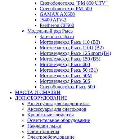
Снегоболотоход "РМ 800 UTV"
Снегоболотоход РМ-500
GAMAX AX600
JS400 ATV-2
Persheron CF500
Модельный ряд Рысь
Запчасти с фото
Мотовездеход Рысь 110 (B3)
Мотовездеход Рысь 110U (B2)
Мотовездеход Рысь 125 sport (B4)
Мотовездеход Рысь 150 (B5)
Мотовездеход Рысь 400
Мотовездеход Рысь 50 (B1)
Мотовездеход Рысь 50M
Мотовездеход Рысь 50S
Снегоболотоход Рысь 500
МАСЛА И СМАЗКИ
ДОП.ОБОРУДОВАНИЕ
Аксессуары для квадроцикла
Аксессуары для снегоходов
Крепёжные элементы
Осветительное оборудование
Накладки лыжи
Сани-прицепы
Электрооборудование