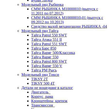
Буран Лидер
Модельный ряд Рыбинка
СММ РЫБИНКА M10000010 (выпуск с
11.2011 по 07.2012)
СММ РЫБИНКА M10000010-01 (выпуск с
09.2012 по 10.2013)
Средство малой механизации РЫБИНКА -04
Модельный ряд Тайга
Тайга Patrul 550 SWT
Тайга Атака 551 II
Тайга Patrul 551 SWT
Тайга Барс 850
Тайга Варяг 500/Классика
Тайга Варяг 550
Тайга Patrul 800 SWT
Тайга Варяг 550 V
Тайга РМ Рысь
Модельный ряд Тикси
TIKSY 2T
TIKSY 500 4T
Детали не вошедшие в каталог
Двигатель_
Корпус_рама
Кронштейны_крепеж
Трансмиссия_