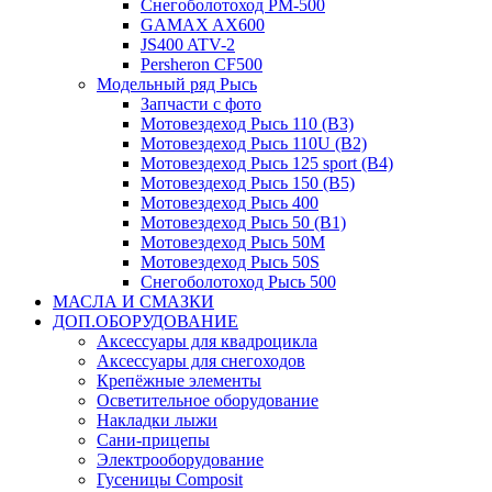
Снегоболотоход РМ-500
GAMAX AX600
JS400 ATV-2
Persheron CF500
Модельный ряд Рысь
Запчасти с фото
Мотовездеход Рысь 110 (B3)
Мотовездеход Рысь 110U (B2)
Мотовездеход Рысь 125 sport (B4)
Мотовездеход Рысь 150 (B5)
Мотовездеход Рысь 400
Мотовездеход Рысь 50 (B1)
Мотовездеход Рысь 50M
Мотовездеход Рысь 50S
Снегоболотоход Рысь 500
МАСЛА И СМАЗКИ
ДОП.ОБОРУДОВАНИЕ
Аксессуары для квадроцикла
Аксессуары для снегоходов
Крепёжные элементы
Осветительное оборудование
Накладки лыжи
Сани-прицепы
Электрооборудование
Гусеницы Composit