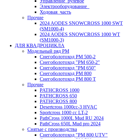
Управление_рулевое
Электрооборудование_
Ходовая_часть
Прочие
2024 AODES SNOWCROSS 1000 SWT
(SM1000-4)
2024 AODES SNOWCROSS 1000 WT
(SM1000-3)
ДЛЯ КВАДРОЦИКЛА
Модельный ряд РМ
Снегоболотоход РМ 500-2
Снегоболотоход "РМ 650-2"
Снегоболотоход "РМ 650"
Снегоболотоход РМ 800
Снегоболотоход РМ 800 Т
Прочие
PATHCROSS 1000
PATHCROSS 650
PATHCROSS 800
Desertcross 1000cc-3 HVAC
Sportcross 1000 cc LT-2
PathCross 1000L Mud RU 2024
PathCross 650L Mud pro 2024
Снятые с производства
Снегоболотоход "РМ 800 UTV"