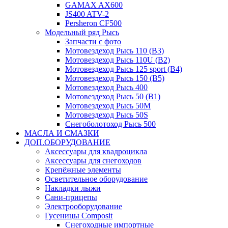
GAMAX AX600
JS400 ATV-2
Persheron CF500
Модельный ряд Рысь
Запчасти с фото
Мотовездеход Рысь 110 (B3)
Мотовездеход Рысь 110U (B2)
Мотовездеход Рысь 125 sport (B4)
Мотовездеход Рысь 150 (B5)
Мотовездеход Рысь 400
Мотовездеход Рысь 50 (B1)
Мотовездеход Рысь 50M
Мотовездеход Рысь 50S
Снегоболотоход Рысь 500
МАСЛА И СМАЗКИ
ДОП.ОБОРУДОВАНИЕ
Аксессуары для квадроцикла
Аксессуары для снегоходов
Крепёжные элементы
Осветительное оборудование
Накладки лыжи
Сани-прицепы
Электрооборудование
Гусеницы Composit
Снегоходные импортные