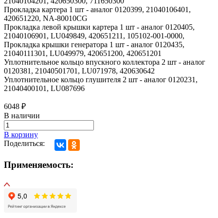
21040104201, 420650300, 711650300
Прокладка картера 1 шт - аналог 0120399, 21040106401,
420651220, NA-80010CG
Прокладка левой крышки картера 1 шт - аналог 0120405,
21040106901, LU049849, 420651211, 105102-001-0000,
Прокладка крышки генератора 1 шт - аналог 0120435,
21040111301, LU049979, 420651200, 420651201
Уплотнительное кольцо впускного коллектора 2 шт - аналог
0120381, 21040501701, LU071978, 420630642
Уплотнительное кольцо глушителя 2 шт - аналог 0120231,
21040400101, LU087696
6048
₽
В наличии
В корзину
Поделиться:
Применяемость: