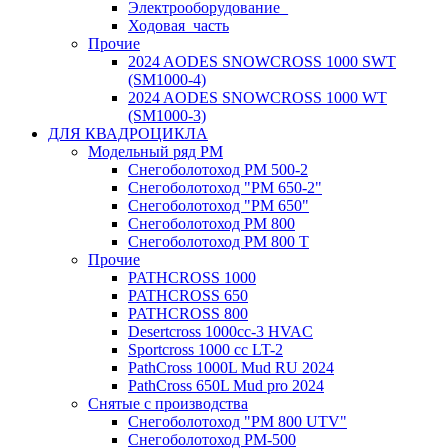
Электрооборудование_
Ходовая_часть
Прочие
2024 AODES SNOWCROSS 1000 SWT
(SM1000-4)
2024 AODES SNOWCROSS 1000 WT
(SM1000-3)
ДЛЯ КВАДРОЦИКЛА
Модельный ряд РМ
Снегоболотоход РМ 500-2
Снегоболотоход "РМ 650-2"
Снегоболотоход "РМ 650"
Снегоболотоход РМ 800
Снегоболотоход РМ 800 Т
Прочие
PATHCROSS 1000
PATHCROSS 650
PATHCROSS 800
Desertcross 1000cc-3 HVAC
Sportcross 1000 cc LT-2
PathCross 1000L Mud RU 2024
PathCross 650L Mud pro 2024
Снятые с производства
Снегоболотоход "РМ 800 UTV"
Снегоболотоход РМ-500