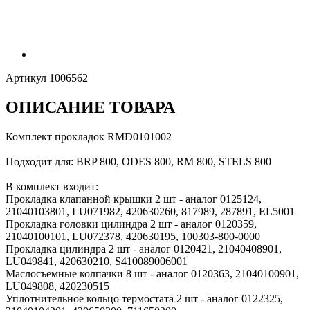
Артикул
1006562
ОПИСАНИЕ ТОВАРА
Комплект прокладок RMD0101002
Подходит для: BRP 800, ODES 800, RM 800, STELS 800
В комплект входит:
Прокладка клапанной крышки 2 шт - аналог 0125124,
21040103801, LU071982, 420630260, 817989, 287891, EL5001
Прокладка головки цилиндра 2 шт - аналог 0120359,
21040100101, LU072378, 420630195, 100303-800-0000
Прокладка цилиндра 2 шт - аналог 0120421, 21040408901,
LU049841, 420630210, S410089006001
Маслосъемные колпачки 8 шт - аналог 0120363, 21040100901,
LU049808, 420230515
Уплотнительное кольцо термостата 2 шт - аналог 0122325,