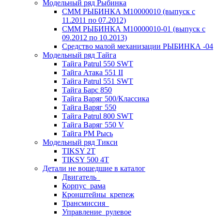
Модельный ряд Рыбинка
СММ РЫБИНКА M10000010 (выпуск с
11.2011 по 07.2012)
СММ РЫБИНКА M10000010-01 (выпуск с
09.2012 по 10.2013)
Средство малой механизации РЫБИНКА -04
Модельный ряд Тайга
Тайга Patrul 550 SWT
Тайга Атака 551 II
Тайга Patrul 551 SWT
Тайга Барс 850
Тайга Варяг 500/Классика
Тайга Варяг 550
Тайга Patrul 800 SWT
Тайга Варяг 550 V
Тайга РМ Рысь
Модельный ряд Тикси
TIKSY 2T
TIKSY 500 4T
Детали не вошедшие в каталог
Двигатель_
Корпус_рама
Кронштейны_крепеж
Трансмиссия_
Управление_рулевое