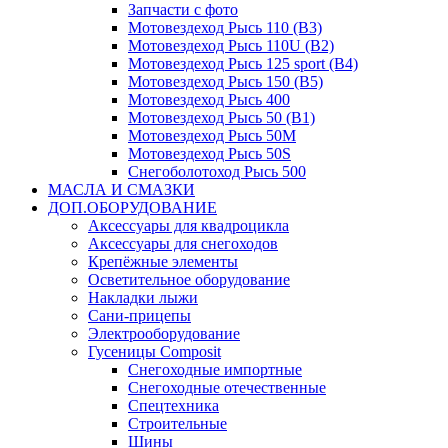
Запчасти с фото
Мотовездеход Рысь 110 (B3)
Мотовездеход Рысь 110U (B2)
Мотовездеход Рысь 125 sport (B4)
Мотовездеход Рысь 150 (B5)
Мотовездеход Рысь 400
Мотовездеход Рысь 50 (B1)
Мотовездеход Рысь 50M
Мотовездеход Рысь 50S
Снегоболотоход Рысь 500
МАСЛА И СМАЗКИ
ДОП.ОБОРУДОВАНИЕ
Аксессуары для квадроцикла
Аксессуары для снегоходов
Крепёжные элементы
Осветительное оборудование
Накладки лыжи
Сани-прицепы
Электрооборудование
Гусеницы Composit
Снегоходные импортные
Снегоходные отечественные
Спецтехника
Строительные
Шины