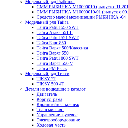
Модельный ряд Рыбинка
СММ РЫБИНКА M10000010 (выпуск с 11.2011
СММ РЫБИНКА M10000010-01 (выпуск с 09.2
Средство малой механизации РЫБИНКА -04
Модельный ряд Тайга
Тайга Patrul 550 SWT
Тайга Атака 551 II
Тайга Patrul 551 SWT
Тайга Барс 850
Тайга Варяг 500/Классика
Тайга Варяг 550
Тайга Patrul 800 SWT
Тайга Варяг 550 V
Тайга РМ Рысь
Модельный ряд Тикси
TIKSY 2T
TIKSY 500 4T
Детали не вошедшие в каталог
Двигатель_
Корпус_рама
Кронштейны_крепеж
Трансмиссия_
Управление_рулевое
Электрооборудование_
Ходовая_часть