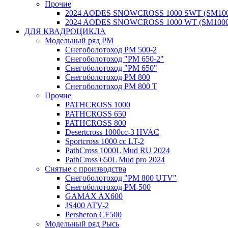
Прочие
2024 AODES SNOWCROSS 1000 SWT (SM100
2024 AODES SNOWCROSS 1000 WT (SM1000
ДЛЯ КВАДРОЦИКЛА
Модельный ряд РМ
Снегоболотоход РМ 500-2
Снегоболотоход "РМ 650-2"
Снегоболотоход "РМ 650"
Снегоболотоход РМ 800
Снегоболотоход РМ 800 Т
Прочие
PATHCROSS 1000
PATHCROSS 650
PATHCROSS 800
Desertcross 1000cc-3 HVAC
Sportcross 1000 cc LT-2
PathCross 1000L Mud RU 2024
PathCross 650L Mud pro 2024
Снятые с производства
Снегоболотоход "РМ 800 UTV"
Снегоболотоход РМ-500
GAMAX AX600
JS400 ATV-2
Persheron CF500
Модельный ряд Рысь