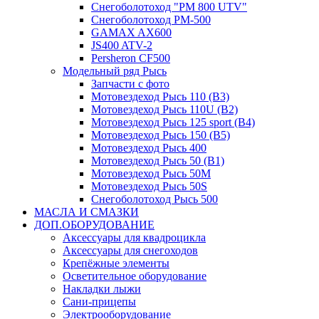
Снегоболотоход "РМ 800 UTV"
Снегоболотоход РМ-500
GAMAX AX600
JS400 ATV-2
Persheron CF500
Модельный ряд Рысь
Запчасти с фото
Мотовездеход Рысь 110 (B3)
Мотовездеход Рысь 110U (B2)
Мотовездеход Рысь 125 sport (B4)
Мотовездеход Рысь 150 (B5)
Мотовездеход Рысь 400
Мотовездеход Рысь 50 (B1)
Мотовездеход Рысь 50M
Мотовездеход Рысь 50S
Снегоболотоход Рысь 500
МАСЛА И СМАЗКИ
ДОП.ОБОРУДОВАНИЕ
Аксессуары для квадроцикла
Аксессуары для снегоходов
Крепёжные элементы
Осветительное оборудование
Накладки лыжи
Сани-прицепы
Электрооборудование