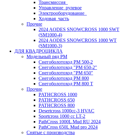
Трансмиссия_
Управление_рулевое
Электрооборудование_
Ходовая_часть
Прочие
2024 AODES SNOWCROSS 1000 SWT
(SM1000-4)
2024 AODES SNOWCROSS 1000 WT
(SM1000-3)
ДЛЯ КВАДРОЦИКЛА
Модельный ряд РМ
Снегоболотоход РМ 500-2
Снегоболотоход "РМ 650-2"
Снегоболотоход "РМ 650"
Снегоболотоход РМ 800
Снегоболотоход РМ 800 Т
Прочие
PATHCROSS 1000
PATHCROSS 650
PATHCROSS 800
Desertcross 1000cc-3 HVAC
Sportcross 1000 cc LT-2
PathCross 1000L Mud RU 2024
PathCross 650L Mud pro 2024
Снятые с производства