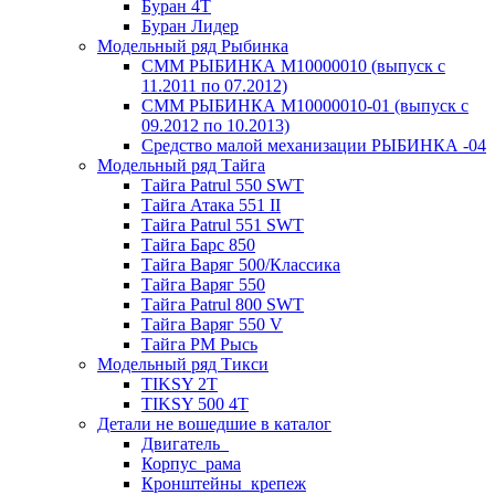
Буран 4Т
Буран Лидер
Модельный ряд Рыбинка
СММ РЫБИНКА M10000010 (выпуск с
11.2011 по 07.2012)
СММ РЫБИНКА M10000010-01 (выпуск с
09.2012 по 10.2013)
Средство малой механизации РЫБИНКА -04
Модельный ряд Тайга
Тайга Patrul 550 SWT
Тайга Атака 551 II
Тайга Patrul 551 SWT
Тайга Барс 850
Тайга Варяг 500/Классика
Тайга Варяг 550
Тайга Patrul 800 SWT
Тайга Варяг 550 V
Тайга РМ Рысь
Модельный ряд Тикси
TIKSY 2T
TIKSY 500 4T
Детали не вошедшие в каталог
Двигатель_
Корпус_рама
Кронштейны_крепеж