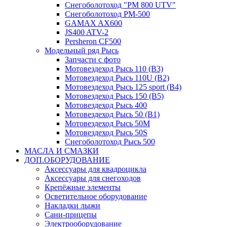
Снегоболотоход "РМ 800 UTV"
Снегоболотоход РМ-500
GAMAX AX600
JS400 ATV-2
Persheron CF500
Модельный ряд Рысь
Запчасти с фото
Мотовездеход Рысь 110 (B3)
Мотовездеход Рысь 110U (B2)
Мотовездеход Рысь 125 sport (B4)
Мотовездеход Рысь 150 (B5)
Мотовездеход Рысь 400
Мотовездеход Рысь 50 (B1)
Мотовездеход Рысь 50M
Мотовездеход Рысь 50S
Снегоболотоход Рысь 500
МАСЛА И СМАЗКИ
ДОП.ОБОРУДОВАНИЕ
Аксессуары для квадроцикла
Аксессуары для снегоходов
Крепёжные элементы
Осветительное оборудование
Накладки лыжи
Сани-прицепы
Электрооборудование