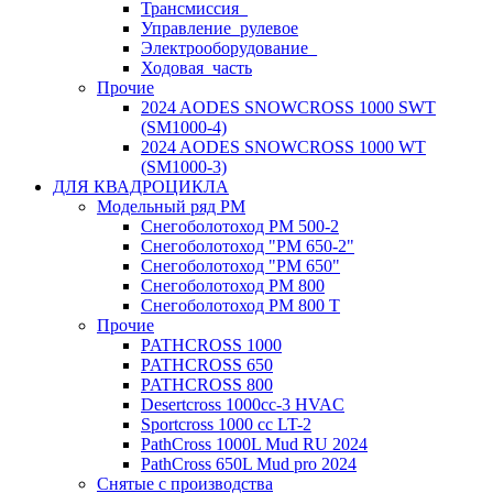
Трансмиссия_
Управление_рулевое
Электрооборудование_
Ходовая_часть
Прочие
2024 AODES SNOWCROSS 1000 SWT
(SM1000-4)
2024 AODES SNOWCROSS 1000 WT
(SM1000-3)
ДЛЯ КВАДРОЦИКЛА
Модельный ряд РМ
Снегоболотоход РМ 500-2
Снегоболотоход "РМ 650-2"
Снегоболотоход "РМ 650"
Снегоболотоход РМ 800
Снегоболотоход РМ 800 Т
Прочие
PATHCROSS 1000
PATHCROSS 650
PATHCROSS 800
Desertcross 1000cc-3 HVAC
Sportcross 1000 cc LT-2
PathCross 1000L Mud RU 2024
PathCross 650L Mud pro 2024
Снятые с производства