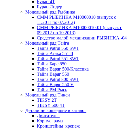
Буран 4Т
Буран Лидер
Модельный ряд Рыбинка
СММ РЫБИНКА M10000010 (выпуск с
11.2011 по 07.2012)
СММ РЫБИНКА M10000010-01 (выпуск с
09.2012 по 10.2013)
Средство малой механизации РЫБИНКА -04
Модельный ряд Тайга
Тайга Patrul 550 SWT
Тайга Атака 551 II
Тайга Patrul 551 SWT
Тайга Барс 850
Тайга Варяг 500/Классика
Тайга Варяг 550
Тайга Patrul 800 SWT
Тайга Варяг 550 V
Тайга РМ Рысь
Модельный ряд Тикси
TIKSY 2T
TIKSY 500 4T
Детали не вошедшие в каталог
Двигатель_
Корпус_рама
Кронштейны_крепеж