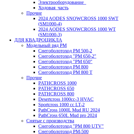
Электрооборудование_
Ходовая_часть
Прочие
2024 AODES SNOWCROSS 1000 SWT
(SM1000-4)
2024 AODES SNOWCROSS 1000 WT
(SM1000-3)
ДЛЯ КВАДРОЦИКЛА
Модельный ряд РМ
Снегоболотоход РМ 500-2
Снегоболотоход "РМ 650-2"
Снегоболотоход "РМ 650"
Снегоболотоход РМ 800
Снегоболотоход РМ 800 Т
Прочие
PATHCROSS 1000
PATHCROSS 650
PATHCROSS 800
Desertcross 1000cc-3 HVAC
Sportcross 1000 cc LT-2
PathCross 1000L Mud RU 2024
PathCross 650L Mud pro 2024
Снятые с производства
Снегоболотоход "РМ 800 UTV"
Снегоболотоход РМ-500