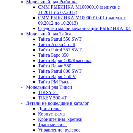
Модельный ряд Рыбинка
СММ РЫБИНКА M10000010 (выпуск с
11.2011 по 07.2012)
СММ РЫБИНКА M10000010-01 (выпуск с
09.2012 по 10.2013)
Средство малой механизации РЫБИНКА -04
Модельный ряд Тайга
Тайга Patrul 550 SWT
Тайга Атака 551 II
Тайга Patrul 551 SWT
Тайга Барс 850
Тайга Варяг 500/Классика
Тайга Варяг 550
Тайга Patrul 800 SWT
Тайга Варяг 550 V
Тайга РМ Рысь
Модельный ряд Тикси
TIKSY 2T
TIKSY 500 4T
Детали не вошедшие в каталог
Двигатель_
Корпус_рама
Кронштейны_крепеж
Трансмиссия_
Управление_рулевое