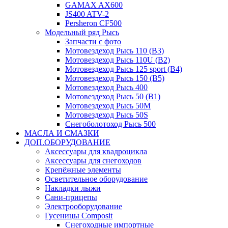
GAMAX AX600
JS400 ATV-2
Persheron CF500
Модельный ряд Рысь
Запчасти с фото
Мотовездеход Рысь 110 (B3)
Мотовездеход Рысь 110U (B2)
Мотовездеход Рысь 125 sport (B4)
Мотовездеход Рысь 150 (B5)
Мотовездеход Рысь 400
Мотовездеход Рысь 50 (B1)
Мотовездеход Рысь 50M
Мотовездеход Рысь 50S
Снегоболотоход Рысь 500
МАСЛА И СМАЗКИ
ДОП.ОБОРУДОВАНИЕ
Аксессуары для квадроцикла
Аксессуары для снегоходов
Крепёжные элементы
Осветительное оборудование
Накладки лыжи
Сани-прицепы
Электрооборудование
Гусеницы Composit
Снегоходные импортные