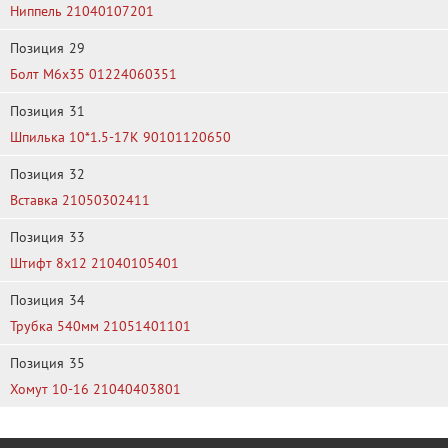
Ниппель 21040107201
Позиция
29
Болт М6х35 01224060351
Позиция
31
Шпилька 10*1.5-17K 90101120650
Позиция
32
Вставка 21050302411
Позиция
33
Штифт 8х12 21040105401
Позиция
34
Трубка 540мм 21051401101
Позиция
35
Хомут 10-16 21040403801