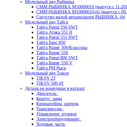
Модельный ряд Рыбинка
СММ РЫБИНКА M10000010 (выпуск с 11.2011
СММ РЫБИНКА M10000010-01 (выпуск с 09.2
Средство малой механизации РЫБИНКА -04
Модельный ряд Тайга
Тайга Patrul 550 SWT
Тайга Атака 551 II
Тайга Patrul 551 SWT
Тайга Барс 850
Тайга Варяг 500/Классика
Тайга Варяг 550
Тайга Patrul 800 SWT
Тайга Варяг 550 V
Тайга РМ Рысь
Модельный ряд Тикси
TIKSY 2T
TIKSY 500 4T
Детали не вошедшие в каталог
Двигатель_
Корпус_рама
Кронштейны_крепеж
Трансмиссия_
Управление_рулевое
Электрооборудование_
Ходовая_часть