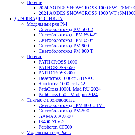
Прочие
2024 AODES SNOWCROSS 1000 SWT (SM100
2024 AODES SNOWCROSS 1000 WT (SM1000
ДЛЯ КВАДРОЦИКЛА
Модельный ряд РМ
Снегоболотоход РМ 500-2
Снегоболотоход "РМ 650-2"
Снегоболотоход "РМ 650"
Снегоболотоход РМ 800
Снегоболотоход РМ 800 Т
Прочие
PATHCROSS 1000
PATHCROSS 650
PATHCROSS 800
Desertcross 1000cc-3 HVAC
Sportcross 1000 cc LT-2
PathCross 1000L Mud RU 2024
PathCross 650L Mud pro 2024
Снятые с производства
Снегоболотоход "РМ 800 UTV"
Снегоболотоход РМ-500
GAMAX AX600
JS400 ATV-2
Persheron CF500
Модельный ряд Рысь