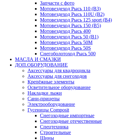
Запчасти с фото
Мотовездеход Рысь 110 (B3)
Мотовездеход Рысь 110U (B2)
Мотовездеход Рысь 125 sport (B4)
Мотовездеход Рысь 150 (B5)
Мотовездеход Рысь 400
Мотовездеход Рысь 50 (B1)
Мотовездеход Рысь 50M
Мотовездеход Рысь 50S
Снегоболотоход Рысь 500
МАСЛА И СМАЗКИ
ДОП.ОБОРУДОВАНИЕ
Аксессуары для квадроцикла
Аксессуары для снегоходов
Крепёжные элементы
Осветительное оборудование
Накладки лыжи
Сани-прицепы
Электрооборудование
Гусеницы Composit
Снегоходные импортные
Снегоходные отечественные
Спецтехника
Строительные
Шины