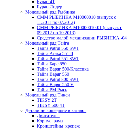
Буран 4Т
Буран Лидер
Модельный ряд Рыбинка
СММ РЫБИНКА M10000010 (выпуск с
11.2011 по 07.2012)
СММ РЫБИНКА M10000010-01 (выпуск с
09.2012 по 10.2013)
Средство малой механизации РЫБИНКА -04
Модельный ряд Тайга
Тайга Patrul 550 SWT
Тайга Атака 551 II
Тайга Patrul 551 SWT
Тайга Барс 850
Тайга Варяг 500/Классика
Тайга Варяг 550
Тайга Patrul 800 SWT
Тайга Варяг 550 V
Тайга РМ Рысь
Модельный ряд Тикси
TIKSY 2T
TIKSY 500 4T
Детали не вошедшие в каталог
Двигатель_
Корпус_рама
Кронштейны_крепеж