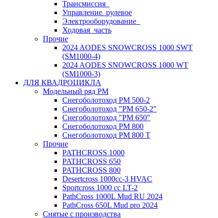
Трансмиссия_
Управление_рулевое
Электрооборудование_
Ходовая_часть
Прочие
2024 AODES SNOWCROSS 1000 SWT
(SM1000-4)
2024 AODES SNOWCROSS 1000 WT
(SM1000-3)
ДЛЯ КВАДРОЦИКЛА
Модельный ряд РМ
Снегоболотоход РМ 500-2
Снегоболотоход "РМ 650-2"
Снегоболотоход "РМ 650"
Снегоболотоход РМ 800
Снегоболотоход РМ 800 Т
Прочие
PATHCROSS 1000
PATHCROSS 650
PATHCROSS 800
Desertcross 1000cc-3 HVAC
Sportcross 1000 cc LT-2
PathCross 1000L Mud RU 2024
PathCross 650L Mud pro 2024
Снятые с производства