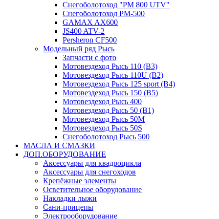
Снегоболотоход "РМ 800 UTV"
Снегоболотоход РМ-500
GAMAX AX600
JS400 ATV-2
Persheron CF500
Модельный ряд Рысь
Запчасти с фото
Мотовездеход Рысь 110 (B3)
Мотовездеход Рысь 110U (B2)
Мотовездеход Рысь 125 sport (B4)
Мотовездеход Рысь 150 (B5)
Мотовездеход Рысь 400
Мотовездеход Рысь 50 (B1)
Мотовездеход Рысь 50M
Мотовездеход Рысь 50S
Снегоболотоход Рысь 500
МАСЛА И СМАЗКИ
ДОП.ОБОРУДОВАНИЕ
Аксессуары для квадроцикла
Аксессуары для снегоходов
Крепёжные элементы
Осветительное оборудование
Накладки лыжи
Сани-прицепы
Электрооборудование