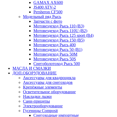
GAMAX AX600
JS400 ATV-2
Persheron CF500
Модельный ряд Рысь
Запчасти с фото
Мотовездеход Рысь 110 (B3)
Мотовездеход Рысь 110U (B2)
Мотовездеход Рысь 125 sport (B4)
Мотовездеход Рысь 150 (B5)
Мотовездеход Рысь 400
Мотовездеход Рысь 50 (B1)
Мотовездеход Рысь 50M
Мотовездеход Рысь 50S
Снегоболотоход Рысь 500
МАСЛА И СМАЗКИ
ДОП.ОБОРУДОВАНИЕ
Аксессуары для квадроцикла
Аксессуары для снегоходов
Крепёжные элементы
Осветительное оборудование
Накладки лыжи
Сани-прицепы
Электрооборудование
Гусеницы Composit
Снегоходные импортные