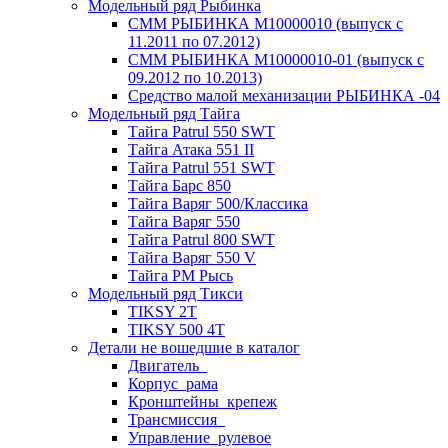
Модельный ряд Рыбинка
СММ РЫБИНКА M10000010 (выпуск с
11.2011 по 07.2012)
СММ РЫБИНКА M10000010-01 (выпуск с
09.2012 по 10.2013)
Средство малой механизации РЫБИНКА -04
Модельный ряд Тайга
Тайга Patrul 550 SWT
Тайга Атака 551 II
Тайга Patrul 551 SWT
Тайга Барс 850
Тайга Варяг 500/Классика
Тайга Варяг 550
Тайга Patrul 800 SWT
Тайга Варяг 550 V
Тайга РМ Рысь
Модельный ряд Тикси
TIKSY 2T
TIKSY 500 4T
Детали не вошедшие в каталог
Двигатель_
Корпус_рама
Кронштейны_крепеж
Трансмиссия_
Управление_рулевое