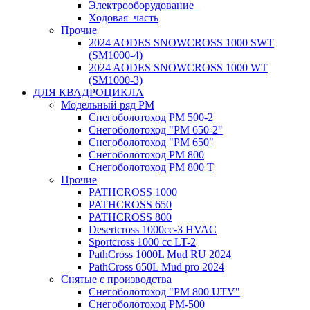
Электрооборудование_
Ходовая_часть
Прочие
2024 AODES SNOWCROSS 1000 SWT
(SM1000-4)
2024 AODES SNOWCROSS 1000 WT
(SM1000-3)
ДЛЯ КВАДРОЦИКЛА
Модельный ряд РМ
Снегоболотоход РМ 500-2
Снегоболотоход "РМ 650-2"
Снегоболотоход "РМ 650"
Снегоболотоход РМ 800
Снегоболотоход РМ 800 Т
Прочие
PATHCROSS 1000
PATHCROSS 650
PATHCROSS 800
Desertcross 1000cc-3 HVAC
Sportcross 1000 cc LT-2
PathCross 1000L Mud RU 2024
PathCross 650L Mud pro 2024
Снятые с производства
Снегоболотоход "РМ 800 UTV"
Снегоболотоход РМ-500