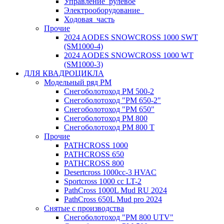
Управление_рулевое
Электрооборудование_
Ходовая_часть
Прочие
2024 AODES SNOWCROSS 1000 SWT
(SM1000-4)
2024 AODES SNOWCROSS 1000 WT
(SM1000-3)
ДЛЯ КВАДРОЦИКЛА
Модельный ряд РМ
Снегоболотоход РМ 500-2
Снегоболотоход "РМ 650-2"
Снегоболотоход "РМ 650"
Снегоболотоход РМ 800
Снегоболотоход РМ 800 Т
Прочие
PATHCROSS 1000
PATHCROSS 650
PATHCROSS 800
Desertcross 1000cc-3 HVAC
Sportcross 1000 cc LT-2
PathCross 1000L Mud RU 2024
PathCross 650L Mud pro 2024
Снятые с производства
Снегоболотоход "РМ 800 UTV"