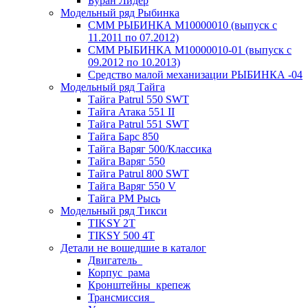
Буран Лидер
Модельный ряд Рыбинка
СММ РЫБИНКА M10000010 (выпуск с
11.2011 по 07.2012)
СММ РЫБИНКА M10000010-01 (выпуск с
09.2012 по 10.2013)
Средство малой механизации РЫБИНКА -04
Модельный ряд Тайга
Тайга Patrul 550 SWT
Тайга Атака 551 II
Тайга Patrul 551 SWT
Тайга Барс 850
Тайга Варяг 500/Классика
Тайга Варяг 550
Тайга Patrul 800 SWT
Тайга Варяг 550 V
Тайга РМ Рысь
Модельный ряд Тикси
TIKSY 2T
TIKSY 500 4T
Детали не вошедшие в каталог
Двигатель_
Корпус_рама
Кронштейны_крепеж
Трансмиссия_