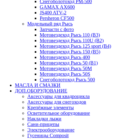
Снегоболотоход РМ-500
GAMAX AX600
JS400 ATV-2
Persheron CF500
Модельный ряд Рысь
Запчасти с фото
Мотовездеход Рысь 110 (B3)
Мотовездеход Рысь 110U (B2)
Мотовездеход Рысь 125 sport (B4)
Мотовездеход Рысь 150 (B5)
Мотовездеход Рысь 400
Мотовездеход Рысь 50 (B1)
Мотовездеход Рысь 50M
Мотовездеход Рысь 50S
Снегоболотоход Рысь 500
МАСЛА И СМАЗКИ
ДОП.ОБОРУДОВАНИЕ
Аксессуары для квадроцикла
Аксессуары для снегоходов
Крепёжные элементы
Осветительное оборудование
Накладки лыжи
Сани-прицепы
Электрооборудование
Гусеницы Composit