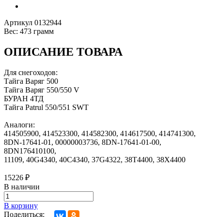
Артикул
0132944
Вес:
473 грамм
ОПИСАНИЕ ТОВАРА
Для снегоходов:
Тайга Варяг 500
Тайга Варяг 550/550 V
БУРАН 4ТД
Тайга Patrul 550/551 SWT
Аналоги:
414505900, 414523300, 414582300, 414617500, 414741300,
8DN-17641-01, 00000003736, 8DN-17641-01-00,
8DN176410100,
11109, 40G4340, 40C4340, 37G4322, 38T4400, 38X4400
15226
₽
В наличии
В корзину
Поделиться: