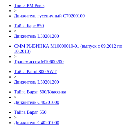
Тайга РМ Рысь
>
Движитель гусеничный C70200100
Тайга Барс 850
>
Движитель L30201200
СММ РЫБИНКА M10000010-01 (выпуск с 09.2012 по
10.2013)
>
Трансмиссия М10600200
Тайга Patrul 800 SWT
>
Движитель L30201200
Тайга Варяг 500/Классика
>
Движитель С40201000
Тайга Варяг 550
>
Движитель С40201000