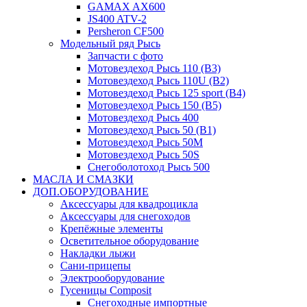
GAMAX AX600
JS400 ATV-2
Persheron CF500
Модельный ряд Рысь
Запчасти с фото
Мотовездеход Рысь 110 (B3)
Мотовездеход Рысь 110U (B2)
Мотовездеход Рысь 125 sport (B4)
Мотовездеход Рысь 150 (B5)
Мотовездеход Рысь 400
Мотовездеход Рысь 50 (B1)
Мотовездеход Рысь 50M
Мотовездеход Рысь 50S
Снегоболотоход Рысь 500
МАСЛА И СМАЗКИ
ДОП.ОБОРУДОВАНИЕ
Аксессуары для квадроцикла
Аксессуары для снегоходов
Крепёжные элементы
Осветительное оборудование
Накладки лыжи
Сани-прицепы
Электрооборудование
Гусеницы Composit
Снегоходные импортные