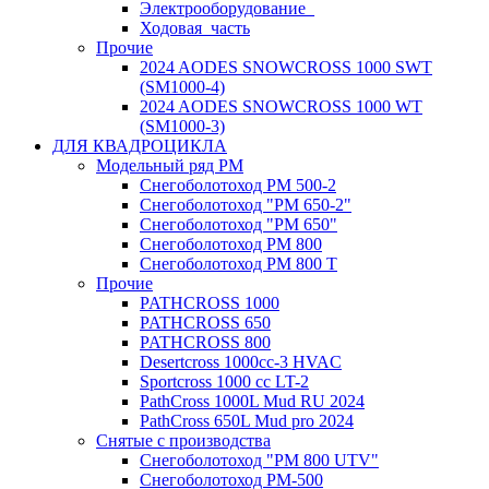
Электрооборудование_
Ходовая_часть
Прочие
2024 AODES SNOWCROSS 1000 SWT
(SM1000-4)
2024 AODES SNOWCROSS 1000 WT
(SM1000-3)
ДЛЯ КВАДРОЦИКЛА
Модельный ряд РМ
Снегоболотоход РМ 500-2
Снегоболотоход "РМ 650-2"
Снегоболотоход "РМ 650"
Снегоболотоход РМ 800
Снегоболотоход РМ 800 Т
Прочие
PATHCROSS 1000
PATHCROSS 650
PATHCROSS 800
Desertcross 1000cc-3 HVAC
Sportcross 1000 cc LT-2
PathCross 1000L Mud RU 2024
PathCross 650L Mud pro 2024
Снятые с производства
Снегоболотоход "РМ 800 UTV"
Снегоболотоход РМ-500