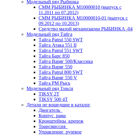
Модельный ряд Рыбинка
СММ РЫБИНКА M10000010 (выпуск с
11.2011 по 07.2012)
СММ РЫБИНКА M10000010-01 (выпуск с
09.2012 по 10.2013)
Средство малой механизации РЫБИНКА -04
Модельный ряд Тайга
Тайга Patrul 550 SWT
Тайга Атака 551 II
Тайга Patrul 551 SWT
Тайга Барс 850
Тайга Варяг 500/Классика
Тайга Варяг 550
Тайга Patrul 800 SWT
Тайга Варяг 550 V
Тайга РМ Рысь
Модельный ряд Тикси
TIKSY 2T
TIKSY 500 4T
Детали не вошедшие в каталог
Двигатель_
Корпус_рама
Кронштейны_крепеж
Трансмиссия_
Управление_рулевое