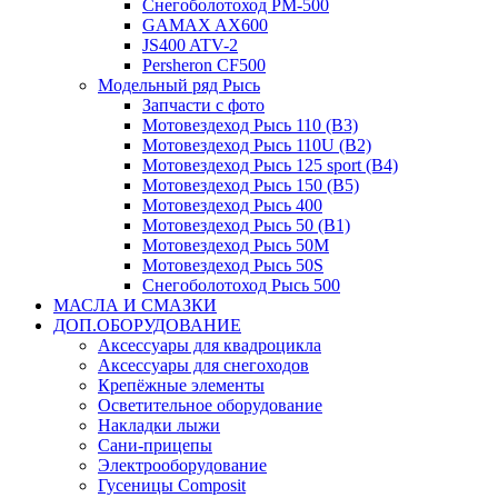
Снегоболотоход РМ-500
GAMAX AX600
JS400 ATV-2
Persheron CF500
Модельный ряд Рысь
Запчасти с фото
Мотовездеход Рысь 110 (B3)
Мотовездеход Рысь 110U (B2)
Мотовездеход Рысь 125 sport (B4)
Мотовездеход Рысь 150 (B5)
Мотовездеход Рысь 400
Мотовездеход Рысь 50 (B1)
Мотовездеход Рысь 50M
Мотовездеход Рысь 50S
Снегоболотоход Рысь 500
МАСЛА И СМАЗКИ
ДОП.ОБОРУДОВАНИЕ
Аксессуары для квадроцикла
Аксессуары для снегоходов
Крепёжные элементы
Осветительное оборудование
Накладки лыжи
Сани-прицепы
Электрооборудование
Гусеницы Composit