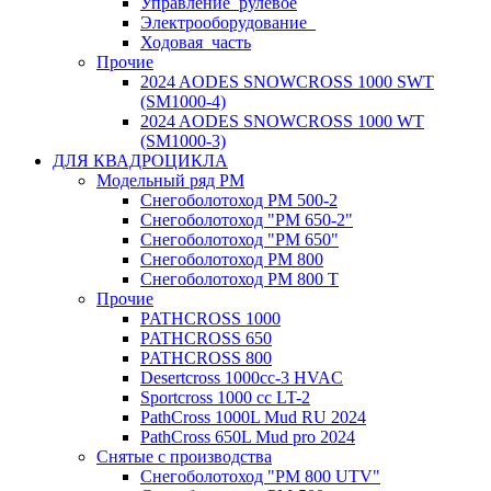
Управление_рулевое
Электрооборудование_
Ходовая_часть
Прочие
2024 AODES SNOWCROSS 1000 SWT
(SM1000-4)
2024 AODES SNOWCROSS 1000 WT
(SM1000-3)
ДЛЯ КВАДРОЦИКЛА
Модельный ряд РМ
Снегоболотоход РМ 500-2
Снегоболотоход "РМ 650-2"
Снегоболотоход "РМ 650"
Снегоболотоход РМ 800
Снегоболотоход РМ 800 Т
Прочие
PATHCROSS 1000
PATHCROSS 650
PATHCROSS 800
Desertcross 1000cc-3 HVAC
Sportcross 1000 cc LT-2
PathCross 1000L Mud RU 2024
PathCross 650L Mud pro 2024
Снятые с производства
Снегоболотоход "РМ 800 UTV"