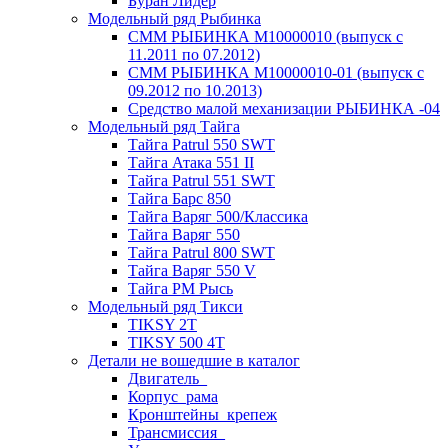
Буран Лидер
Модельный ряд Рыбинка
СММ РЫБИНКА M10000010 (выпуск с
11.2011 по 07.2012)
СММ РЫБИНКА M10000010-01 (выпуск с
09.2012 по 10.2013)
Средство малой механизации РЫБИНКА -04
Модельный ряд Тайга
Тайга Patrul 550 SWT
Тайга Атака 551 II
Тайга Patrul 551 SWT
Тайга Барс 850
Тайга Варяг 500/Классика
Тайга Варяг 550
Тайга Patrul 800 SWT
Тайга Варяг 550 V
Тайга РМ Рысь
Модельный ряд Тикси
TIKSY 2T
TIKSY 500 4T
Детали не вошедшие в каталог
Двигатель_
Корпус_рама
Кронштейны_крепеж
Трансмиссия_